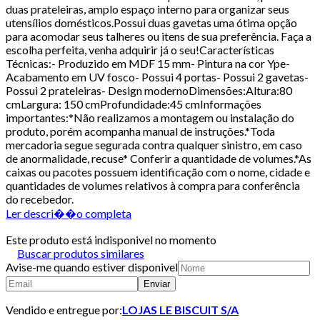
duas prateleiras, amplo espaço interno para organizar seus
utensílios domésticos.Possui duas gavetas uma ótima opção
para acomodar seus talheres ou itens de sua preferência. Faça a
escolha perfeita, venha adquirir já o seu!Características
Técnicas:- Produzido em MDF 15 mm- Pintura na cor Ype-
Acabamento em UV fosco- Possui 4 portas- Possui 2 gavetas-
Possui 2 prateleiras- Design modernoDimensões:Altura:80
cmLargura: 150 cmProfundidade:45 cmInformações
importantes:*Não realizamos a montagem ou instalação do
produto, porém acompanha manual de instruções.*Toda
mercadoria segue segurada contra qualquer sinistro, em caso
de anormalidade, recuse* Conferir a quantidade de volumes.*As
caixas ou pacotes possuem identificação com o nome, cidade e
quantidades de volumes relativos à compra para conferência
do recebedor.
Ler descri��o completa
Este produto está indisponivel no momento
Buscar produtos similares
Avise-me quando estiver disponivel
Enviar
Vendido e entregue por:
LOJAS LE BISCUIT S/A