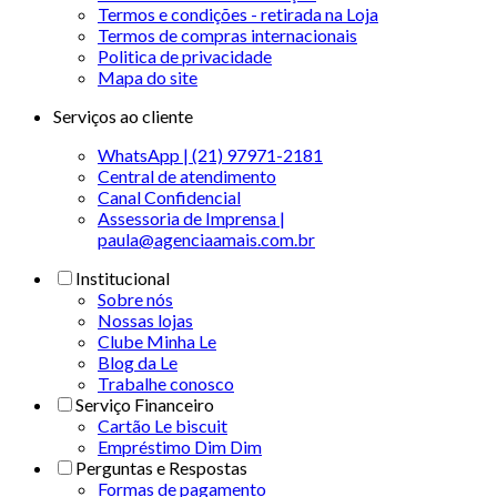
Termos e condições - retirada na Loja
Termos de compras internacionais
Politica de privacidade
Mapa do site
Serviços ao cliente
WhatsApp | (21) 97971-2181
Central de atendimento
Canal Confidencial
Assessoria de Imprensa |
paula@agenciaamais.com.br
Institucional
Sobre nós
Nossas lojas
Clube Minha Le
Blog da Le
Trabalhe conosco
Serviço Financeiro
Cartão Le biscuit
Empréstimo Dim Dim
Perguntas e Respostas
Formas de pagamento