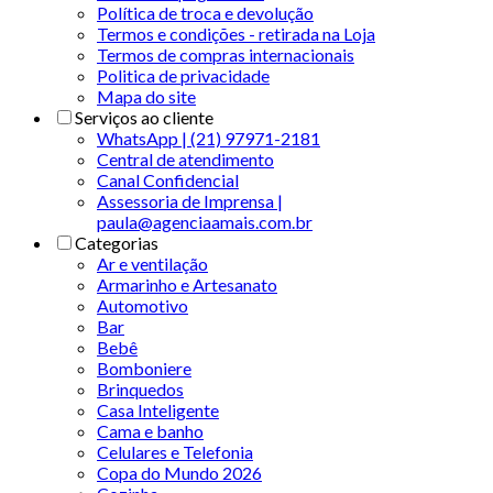
Política de troca e devolução
Termos e condições - retirada na Loja
Termos de compras internacionais
Politica de privacidade
Mapa do site
Serviços ao cliente
WhatsApp | (21) 97971-2181
Central de atendimento
Canal Confidencial
Assessoria de Imprensa |
paula@agenciaamais.com.br
Categorias
Ar e ventilação
Armarinho e Artesanato
Automotivo
Bar
Bebê
Bomboniere
Brinquedos
Casa Inteligente
Cama e banho
Celulares e Telefonia
Copa do Mundo 2026