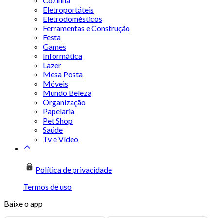
Cozinha
Eletroportáteis
Eletrodomésticos
Ferramentas e Construção
Festa
Games
Informática
Lazer
Mesa Posta
Móveis
Mundo Beleza
Organização
Papelaria
Pet Shop
Saúde
Tv e Vídeo
Política de privacidade
Termos de uso
Baixe o app