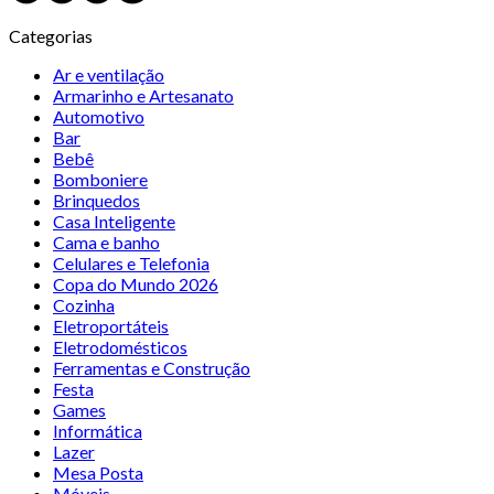
Categorias
Ar e ventilação
Armarinho e Artesanato
Automotivo
Bar
Bebê
Bomboniere
Brinquedos
Casa Inteligente
Cama e banho
Celulares e Telefonia
Copa do Mundo 2026
Cozinha
Eletroportáteis
Eletrodomésticos
Ferramentas e Construção
Festa
Games
Informática
Lazer
Mesa Posta
Móveis