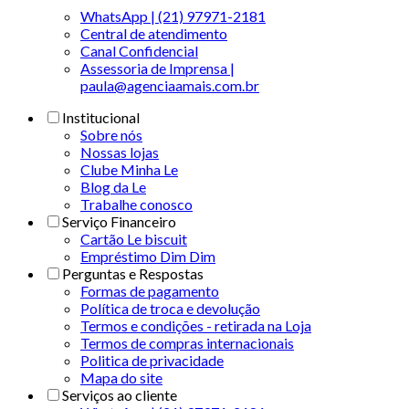
WhatsApp | (21) 97971-2181
Central de atendimento
Canal Confidencial
Assessoria de Imprensa |
paula@agenciaamais.com.br
Institucional
Sobre nós
Nossas lojas
Clube Minha Le
Blog da Le
Trabalhe conosco
Serviço Financeiro
Cartão Le biscuit
Empréstimo Dim Dim
Perguntas e Respostas
Formas de pagamento
Política de troca e devolução
Termos e condições - retirada na Loja
Termos de compras internacionais
Politica de privacidade
Mapa do site
Serviços ao cliente