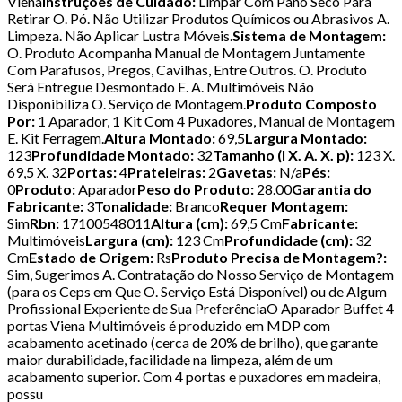
Viena
Instruções de Cuidado:
Limpar Com Pano Seco Para
Retirar O. Pó. Não Utilizar Produtos Químicos ou Abrasivos A.
Limpeza. Não Aplicar Lustra Móveis.
Sistema de Montagem:
O. Produto Acompanha Manual de Montagem Juntamente
Com Parafusos, Pregos, Cavilhas, Entre Outros. O. Produto
Será Entregue Desmontado E. A. Multimóveis Não
Disponibiliza O. Serviço de Montagem.
Produto Composto
Por:
1 Aparador, 1 Kit Com 4 Puxadores, Manual de Montagem
E. Kit Ferragem.
Altura Montado:
69,5
Largura Montado:
123
Profundidade Montado:
32
Tamanho (l X. A. X. p):
123 X.
69,5 X. 32
Portas:
4
Prateleiras:
2
Gavetas:
N/a
Pés:
0
Produto:
Aparador
Peso do Produto:
28.00
Garantia do
Fabricante:
3
Tonalidade:
Branco
Requer Montagem:
Sim
Rbn:
17100548011
Altura (cm):
69,5 Cm
Fabricante:
Multimóveis
Largura (cm):
123 Cm
Profundidade (cm):
32
Cm
Estado de Origem:
Rs
Produto Precisa de Montagem?:
Sim, Sugerimos A. Contratação do Nosso Serviço de Montagem
(para os Ceps em Que O. Serviço Está Disponível) ou de Algum
Profissional Experiente de Sua PreferênciaO Aparador Buffet 4
portas Viena Multimóveis é produzido em MDP com
acabamento acetinado (cerca de 20% de brilho), que garante
maior durabilidade, facilidade na limpeza, além de um
acabamento superior. Com 4 portas e puxadores em madeira,
possu