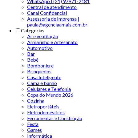
WhatsApp | (21) 97971-2181
Central de atendimento
Canal Confidencial
Assessoria de Imprensa |
paula@agenciaamais.com.br
Categorias
Ar e ventilação
Armarinho e Artesanato
Automotivo
Bar
Bebê
Bomboniere
Brinquedos
Casa Inteligente
Cama e banho
Celulares e Telefonia
Copa do Mundo 2026
Cozinha
Eletroportáteis
Eletrodomésticos
Ferramentas e Construção
Festa
Games
Informática