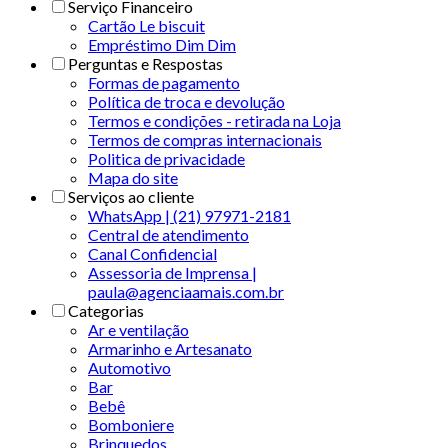
Serviço Financeiro
Cartão Le biscuit
Empréstimo Dim Dim
Perguntas e Respostas
Formas de pagamento
Política de troca e devolução
Termos e condições - retirada na Loja
Termos de compras internacionais
Politica de privacidade
Mapa do site
Serviços ao cliente
WhatsApp | (21) 97971-2181
Central de atendimento
Canal Confidencial
Assessoria de Imprensa |
paula@agenciaamais.com.br
Categorias
Ar e ventilação
Armarinho e Artesanato
Automotivo
Bar
Bebê
Bomboniere
Brinquedos