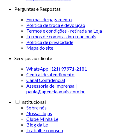
Perguntas e Respostas
Formas de pagamento
Política de troca e devolução
Termos e condições - retirada na Loja
Termos de compras internacionais
Politica de privacidade
Mapa do site
Serviços ao cliente
WhatsApp | (21) 97971-2181
Central de atendimento
Canal Confidencial
Assessoria de Imprensa |
paula@agenciaamais.com.br
Institucional
Sobre nós
Nossas lojas
Clube Minha Le
Blog da Le
Trabalhe conosco