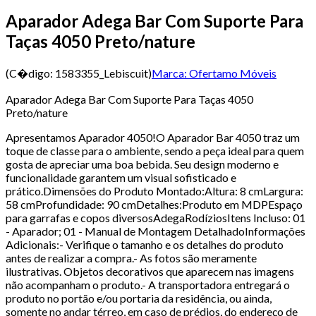
Aparador Adega Bar Com Suporte Para
Taças 4050 Preto/nature
(C�digo:
1583355_Lebiscuit
)
Marca:
Ofertamo Móveis
Aparador Adega Bar Com Suporte Para Taças 4050
Preto/nature
Apresentamos Aparador 4050!O Aparador Bar 4050 traz um
toque de classe para o ambiente, sendo a peça ideal para quem
gosta de apreciar uma boa bebida. Seu design moderno e
funcionalidade garantem um visual sofisticado e
prático.Dimensões do Produto Montado:Altura: 8 cmLargura:
58 cmProfundidade: 90 cmDetalhes:Produto em MDPEspaço
para garrafas e copos diversosAdegaRodíziosItens Incluso: 01
- Aparador; 01 - Manual de Montagem DetalhadoInformações
Adicionais:- Verifique o tamanho e os detalhes do produto
antes de realizar a compra.- As fotos são meramente
ilustrativas. Objetos decorativos que aparecem nas imagens
não acompanham o produto.- A transportadora entregará o
produto no portão e/ou portaria da residência, ou ainda,
somente no andar térreo, em caso de prédios, do endereço de