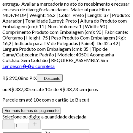
entrega.- Avaliar a mercadoria no ato do recebimento e recusar
em caso de divergência ou danos. Material para Filtro:
MDF/MDP | Weight: 16.2 | Color: Preto | Length: 37 | Produto:
Aparador | Tonalidade (Leroy): Preto | Altura do Produto com
Embalagem (cm): 11 | Num. Volumes: 1 | Width: 90 |
Comprimento Produto com Embalagem (cm): 90 | Fabricante:
Ofertamo | Height: 75 | Peso Produto Com Embalagem (Kg):
16,2 | Indicado para TV de Polegadas (Painel): De 32 a 42 |
Largura Produto com Embalagem (cm): 35 | Tipo de
Cama/Cabeceira: Padrão | Modelo: 4050 | Acompanha
Colchão: Sem Colchão | REQUIRES_ASSEMBLY: Sim
Ler descri��o completa
R$ 290,08
no PIX
Desconto
ou
R$ 337,30
em até
10x de R$ 33,73 sem juros
Parcele em até
10
x com o cartão
Le Biscuit
Ver mais formas de pagamento
Selecione ou digite a quantidade desejada