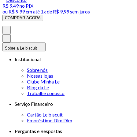
R$ 9,49
no PIX
ou
R$ 9,99
em até 1x de
R$ 9,99
sem juros
COMPRAR AGORA
Sobre a Le biscuit
Institucional
Sobre nós
Nossas lojas
Clube Minha Le
Blog da Le
Trabalhe conosco
Serviço Financeiro
Cartão Le biscuit
Empréstimo Dim Dim
Perguntas e Respostas