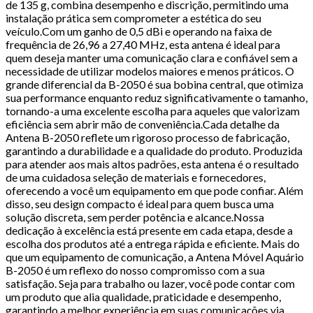
de 135 g, combina desempenho e discrição, permitindo uma
instalação prática sem comprometer a estética do seu
veículo.Com um ganho de 0,5 dBi e operando na faixa de
frequência de 26,96 a 27,40 MHz, esta antena é ideal para
quem deseja manter uma comunicação clara e confiável sem a
necessidade de utilizar modelos maiores e menos práticos. O
grande diferencial da B-2050 é sua bobina central, que otimiza
sua performance enquanto reduz significativamente o tamanho,
tornando-a uma excelente escolha para aqueles que valorizam
eficiência sem abrir mão de conveniência.Cada detalhe da
Antena B-2050 reflete um rigoroso processo de fabricação,
garantindo a durabilidade e a qualidade do produto. Produzida
para atender aos mais altos padrões, esta antena é o resultado
de uma cuidadosa seleção de materiais e fornecedores,
oferecendo a você um equipamento em que pode confiar. Além
disso, seu design compacto é ideal para quem busca uma
solução discreta, sem perder potência e alcance.Nossa
dedicação à excelência está presente em cada etapa, desde a
escolha dos produtos até a entrega rápida e eficiente. Mais do
que um equipamento de comunicação, a Antena Móvel Aquário
B-2050 é um reflexo do nosso compromisso com a sua
satisfação. Seja para trabalho ou lazer, você pode contar com
um produto que alia qualidade, praticidade e desempenho,
garantindo a melhor experiência em suas comunicações via