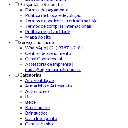
Perguntas e Respostas
Formas de pagamento
Política de troca e devolução
Termos e condições - retirada na Loja
Termos de compras internacionais
Politica de privacidade
Mapa do site
Serviços ao cliente
WhatsApp | (21) 97971-2181
Central de atendimento
Canal Confidencial
Assessoria de Imprensa |
paula@agenciaamais.com.br
Categorias
Ar e ventilação
Armarinho e Artesanato
Automotivo
Bar
Bebê
Bomboniere
Brinquedos
Casa Inteligente
Cama e banho