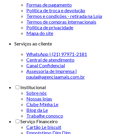
Formas de pagamento
Política de troca e devolução
Termos e condições - retirada na Loja
Termos de compras internacionais
Politica de privacidade
Mapa do site
Serviços ao cliente
WhatsApp | (21) 97971-2181
Central de atendimento
Canal Confidencial
Assessoria de Imprensa |
paula@agenciaamais.com.br
Institucional
Sobre nós
Nossas lojas
Clube Minha Le
Blog da Le
Trabalhe conosco
Serviço Financeiro
Cartão Le biscuit
Empréstimo Dim Dim