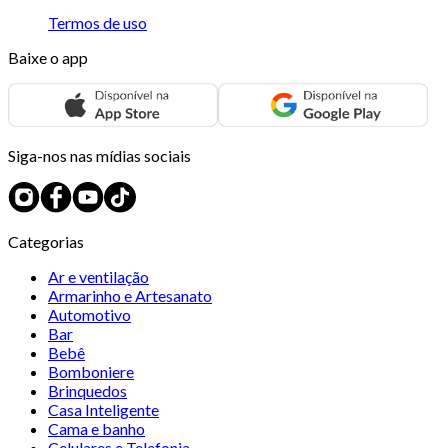
Termos de uso
Baixe o app
Siga-nos nas mídias sociais
Categorias
Ar e ventilação
Armarinho e Artesanato
Automotivo
Bar
Bebê
Bomboniere
Brinquedos
Casa Inteligente
Cama e banho
Celulares e Telefonia