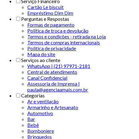
Serviço Financeiro
Cartão Le biscuit
Empréstimo Dim Dim
Perguntas e Respostas
Formas de pagamento
Política de troca e devolução
Termos e condições - retirada na Loja
Termos de compras internacionais
Politica de privacidade
Mapa do site
Serviços ao cliente
WhatsApp | (21) 97971-2181
Central de atendimento
Canal Confidencial
Assessoria de Imprensa |
paula@agenciaamais.com.br
Categorias
Ar e ventilação
Armarinho e Artesanato
Automotivo
Bar
Bebê
Bomboniere
Brinquedos