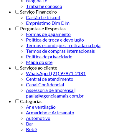
Blog da Le
Trabalhe conosco
Serviço Financeiro
Cartão Le biscuit
Empréstimo Dim Dim
Perguntas e Respostas
Formas de pagamento
Política de troca e devolução
Termos e condições - retirada na Loja
Termos de compras internacionais
Politica de privacidade
Mapa do site
Serviços ao cliente
WhatsApp | (21) 97971-2181
Central de atendimento
Canal Confidencial
Assessoria de Imprensa |
paula@agenciaamais.com.br
Categorias
Ar e ventilação
Armarinho e Artesanato
Automotivo
Bar
Bebê