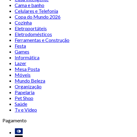
Cama e banho
Celulares e Telefonia
Copa do Mundo 2026
Cozinha
Eletroportáteis
Eletrodomésticos
Ferramentas e Construção
Festa
Games
Informática
Lazer
Mesa Posta
Móveis
Mundo Beleza
Organização
Papelaria
Pet Shop
Saúde
Tv e Vídeo
Pagamento