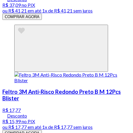
R$ 37,09
no PIX
ou
R$ 41,21
em até 1x de
R$ 41,21
sem juros
COMPRAR AGORA
Feltro 3M Anti-Risco Redondo Preto B M 12Pcs
Blister
R$ 17,77
Desconto
R$ 15,99
no PIX
ou
R$ 17,77
em até 1x de
R$ 17,77
sem juros