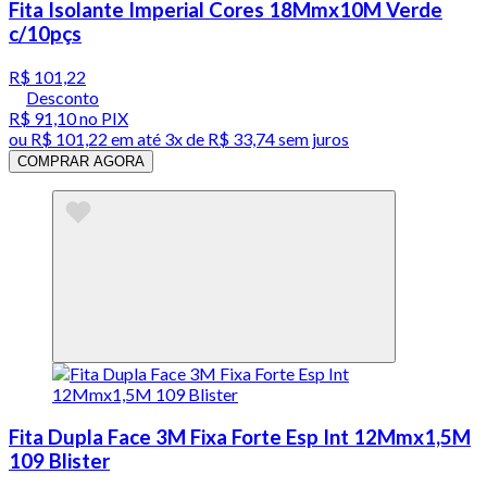
Fita Isolante Imperial Cores 18Mmx10M Verde
c/10pçs
R$ 101,22
Desconto
R$ 91,10
no PIX
ou
R$ 101,22
em até
3x de R$ 33,74 sem juros
COMPRAR AGORA
Fita Dupla Face 3M Fixa Forte Esp Int 12Mmx1,5M
109 Blister