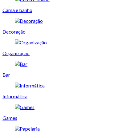
Cama e banho
Decoração
Organização
Bar
Informática
Games