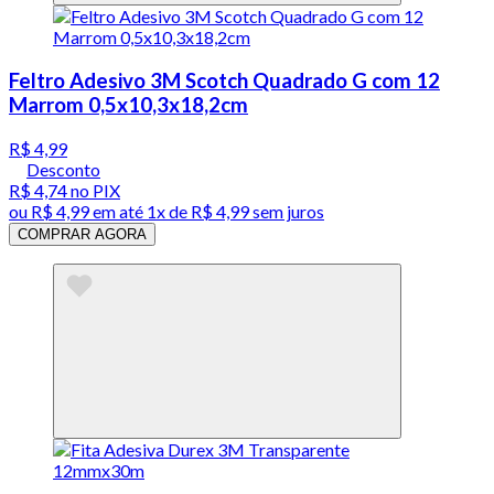
Feltro Adesivo 3M Scotch Quadrado G com 12
Marrom 0,5x10,3x18,2cm
R$ 4,99
Desconto
R$ 4,74
no PIX
ou
R$ 4,99
em até 1x de
R$ 4,99
sem juros
COMPRAR AGORA