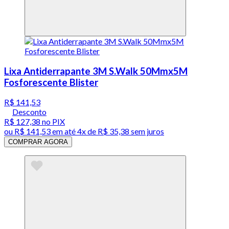
Lixa Antiderrapante 3M S.Walk 50Mmx5M
Fosforescente Blister
R$ 141,53
Desconto
R$ 127,38
no PIX
ou
R$ 141,53
em até
4x de R$ 35,38 sem juros
COMPRAR AGORA