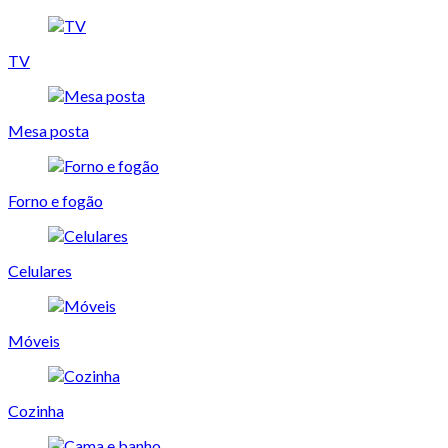
TV
Mesa posta
Forno e fogão
Celulares
Móveis
Cozinha