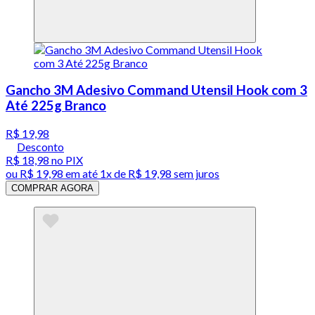
Gancho 3M Adesivo Command Utensil Hook com 3
Até 225g Branco
R$ 19,98
Desconto
R$ 18,98
no PIX
ou
R$ 19,98
em até 1x de
R$ 19,98
sem juros
COMPRAR AGORA