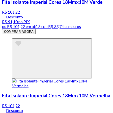
Fita Isolante Imperial Cores 18Mmx10M Verde
R$ 101,22
Desconto
R$ 91,10
no PIX
ou
R$ 101,22
em até
3x de R$ 33,74 sem juros
COMPRAR AGORA
Fita Isolante Imperial Cores 18Mmx10M Vermelha
R$ 101,22
Desconto