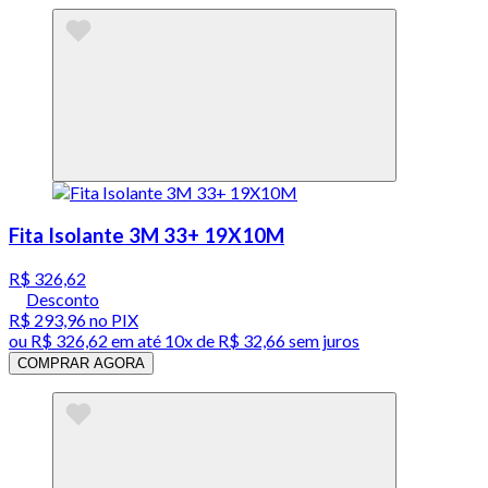
Fita Isolante 3M 33+ 19X10M
R$ 326,62
Desconto
R$ 293,96
no PIX
ou
R$ 326,62
em até
10x de R$ 32,66 sem juros
COMPRAR AGORA