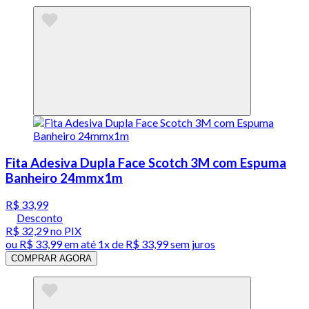
Fita Adesiva Dupla Face Scotch 3M com Espuma
Banheiro 24mmx1m
R$ 33,99
Desconto
R$ 32,29
no PIX
ou
R$ 33,99
em até 1x de
R$ 33,99
sem juros
COMPRAR AGORA