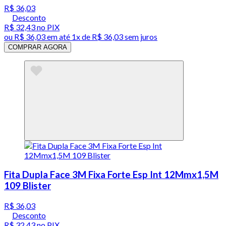
R$ 36,03
Desconto
R$ 32,43
no PIX
ou
R$ 36,03
em até 1x de
R$ 36,03
sem juros
COMPRAR AGORA
Fita Dupla Face 3M Fixa Forte Esp Int 12Mmx1,5M
109 Blister
R$ 36,03
Desconto
R$ 32,43
no PIX