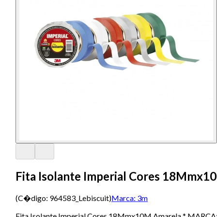
Fita Isolante Imperial Cores 18Mmx1
(C�digo:
964583_Lebiscuit
)
Marca:
3m
Fita Isolante Imperial Cores 18Mmx10M Amarela * MARCA: