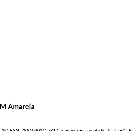
0M Amarela
 3M EAN: 7891040212781 * Imagens meramente ilustrativas* - 