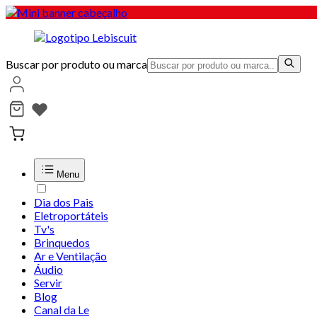
Buscar por produto ou marca
Menu
Dia dos Pais
Eletroportáteis
Tv's
Brinquedos
Ar e Ventilação
Áudio
Servir
Blog
Canal da Le