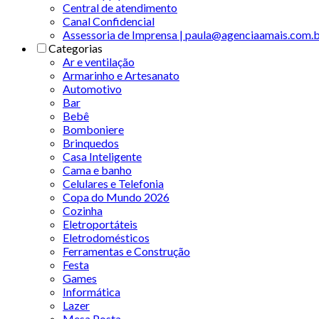
Central de atendimento
Canal Confidencial
Assessoria de Imprensa | paula@agenciaamais.com.
Categorias
Ar e ventilação
Armarinho e Artesanato
Automotivo
Bar
Bebê
Bomboniere
Brinquedos
Casa Inteligente
Cama e banho
Celulares e Telefonia
Copa do Mundo 2026
Cozinha
Eletroportáteis
Eletrodomésticos
Ferramentas e Construção
Festa
Games
Informática
Lazer
Mesa Posta