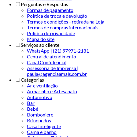
Perguntas e Respostas
Formas de pagamento
Política de troca e devolução
Termos e condições - retirada na Loja
Termos de compras internacionais
Politica de privacidade
Mapa do site
Serviços ao cliente
WhatsApp | (21) 97971-2181
Central de atendimento
Canal Confidencial
Assessoria de Imprensa |
paula@agenciaamais.com.br
Categorias
Ar e ventilação
Armarinho e Artesanato
Automotivo
Bar
Bebê
Bomboniere
Brinquedos
Casa Inteligente
Cama e banho