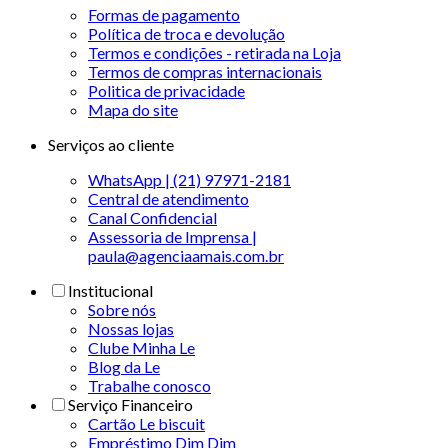
Formas de pagamento
Política de troca e devolução
Termos e condições - retirada na Loja
Termos de compras internacionais
Politica de privacidade
Mapa do site
Serviços ao cliente
WhatsApp | (21) 97971-2181
Central de atendimento
Canal Confidencial
Assessoria de Imprensa |
paula@agenciaamais.com.br
Institucional
Sobre nós
Nossas lojas
Clube Minha Le
Blog da Le
Trabalhe conosco
Serviço Financeiro
Cartão Le biscuit
Empréstimo Dim Dim