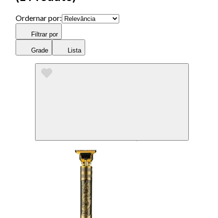
Ordernar por:
Filtrar por
Grade
Lista