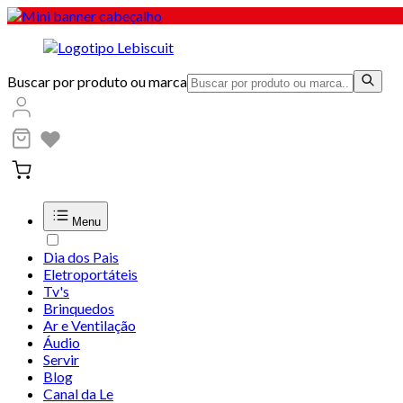
Buscar por produto ou marca
Menu
Dia dos Pais
Eletroportáteis
Tv's
Brinquedos
Ar e Ventilação
Áudio
Servir
Blog
Canal da Le