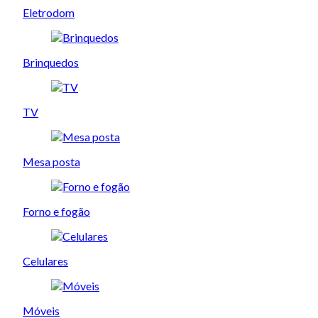
Eletrodom
Brinquedos
TV
Mesa posta
Forno e fogão
Celulares
Móveis