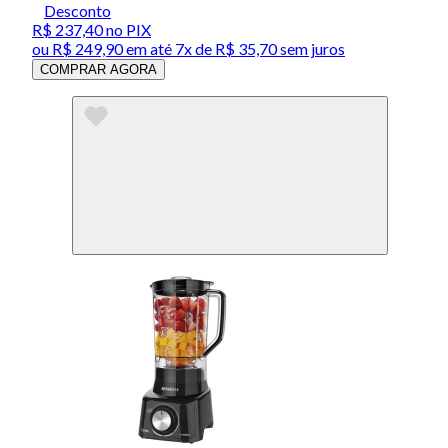
Desconto
R$ 237,40
no PIX
ou
R$ 249,90
em até
7x de R$ 35,70 sem juros
COMPRAR AGORA