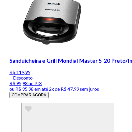
Sanduicheira e Grill Mondial Master S-20 Preto/
R$ 119,99
Desconto
R$ 95,98
no PIX
ou
R$ 95,98
em até
2x de R$ 47,99 sem juros
COMPRAR AGORA