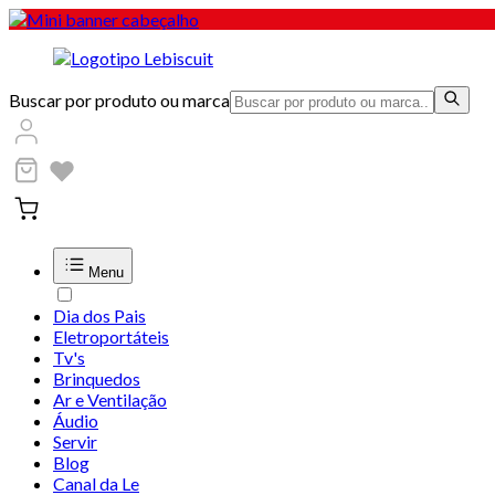
Buscar por produto ou marca
Menu
Dia dos Pais
Eletroportáteis
Tv's
Brinquedos
Ar e Ventilação
Áudio
Servir
Blog
Canal da Le