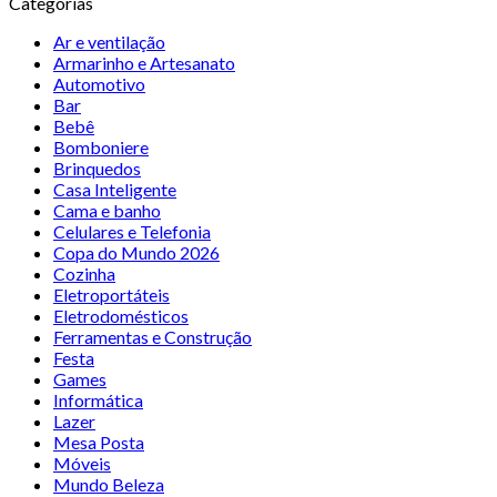
Categorias
Ar e ventilação
Armarinho e Artesanato
Automotivo
Bar
Bebê
Bomboniere
Brinquedos
Casa Inteligente
Cama e banho
Celulares e Telefonia
Copa do Mundo 2026
Cozinha
Eletroportáteis
Eletrodomésticos
Ferramentas e Construção
Festa
Games
Informática
Lazer
Mesa Posta
Móveis
Mundo Beleza