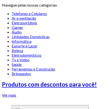
Navegue pelas nossas categorias
Telefones e Celulares
Ar e ventilação
Eletroportáteis
Gamer
Áudio
Utilidades Domésticas
Informática
Esporte e Lazer
Beleza
Eletrodomésticos
Tv e Vídeo
Saúde
Ferramentas e Construção
Brinquedos
Produtos com descontos para você!
Ver mais