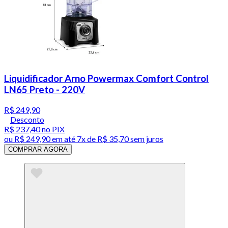
Liquidificador Arno Powermax Comfort Control
LN65 Preto - 220V
R$ 249,90
Desconto
R$ 237,40
no PIX
ou
R$ 249,90
em até
7x de R$ 35,70 sem juros
COMPRAR AGORA