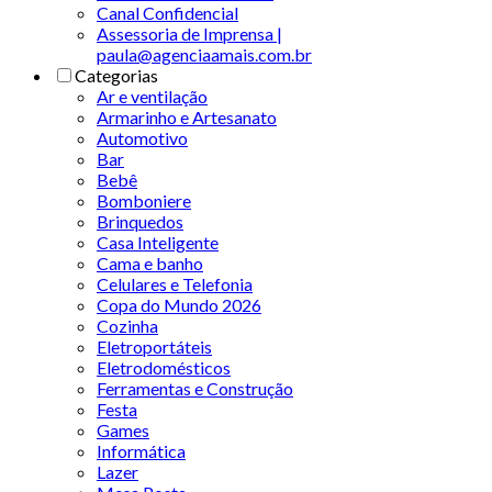
Canal Confidencial
Assessoria de Imprensa |
paula@agenciaamais.com.br
Categorias
Ar e ventilação
Armarinho e Artesanato
Automotivo
Bar
Bebê
Bomboniere
Brinquedos
Casa Inteligente
Cama e banho
Celulares e Telefonia
Copa do Mundo 2026
Cozinha
Eletroportáteis
Eletrodomésticos
Ferramentas e Construção
Festa
Games
Informática
Lazer