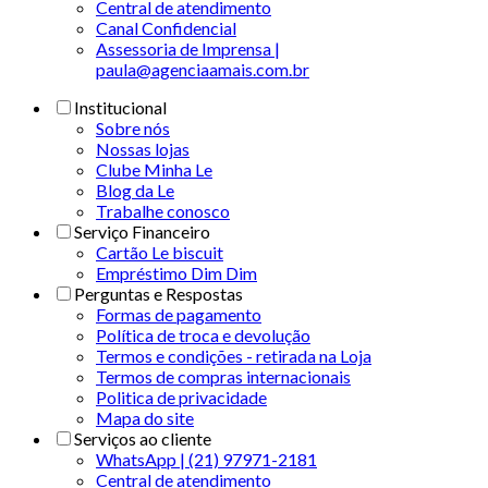
Central de atendimento
Canal Confidencial
Assessoria de Imprensa |
paula@agenciaamais.com.br
Institucional
Sobre nós
Nossas lojas
Clube Minha Le
Blog da Le
Trabalhe conosco
Serviço Financeiro
Cartão Le biscuit
Empréstimo Dim Dim
Perguntas e Respostas
Formas de pagamento
Política de troca e devolução
Termos e condições - retirada na Loja
Termos de compras internacionais
Politica de privacidade
Mapa do site
Serviços ao cliente
WhatsApp | (21) 97971-2181
Central de atendimento