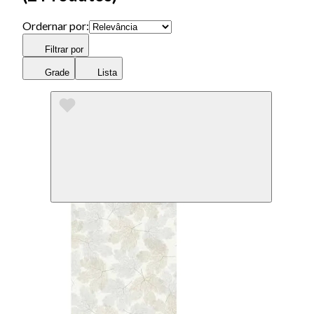
Ordernar por:
Filtrar por
Grade
Lista