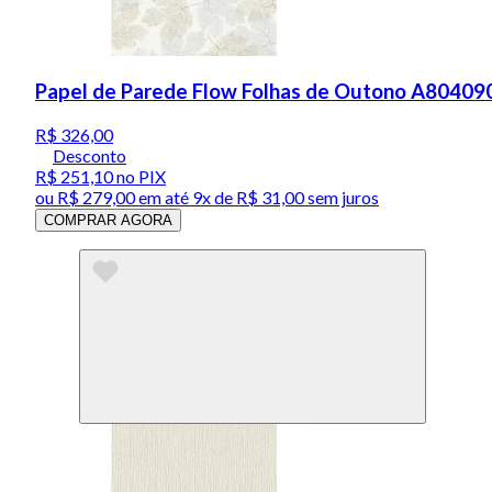
Papel de Parede Flow Folhas de Outono A804090
R$ 326,00
Desconto
R$ 251,10
no PIX
ou
R$ 279,00
em até
9x de R$ 31,00 sem juros
COMPRAR AGORA