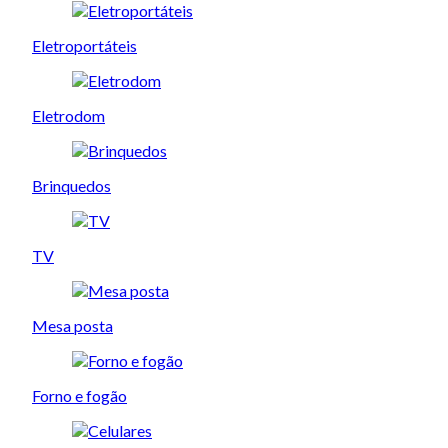
Eletroportáteis
Eletrodom
Brinquedos
TV
Mesa posta
Forno e fogão