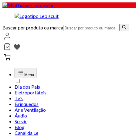
Buscar por produto ou marca
Menu
Dia dos Pais
Eletroportáteis
Tv's
Brinquedos
Ar e Ventilação
Áudio
Servir
Blog
Canal da Le