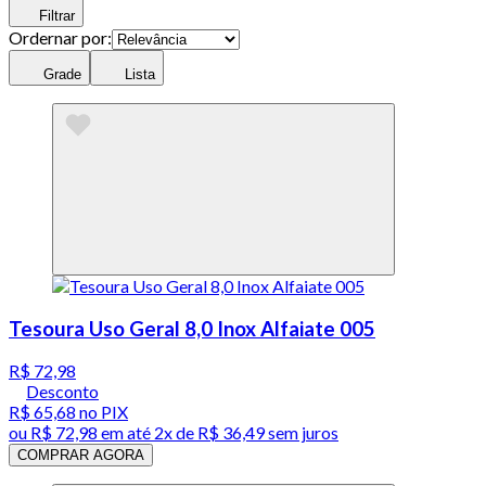
Filtrar
Ordernar por:
Grade
Lista
Tesoura Uso Geral 8,0 Inox Alfaiate 005
R$ 72,98
Desconto
R$ 65,68
no PIX
ou
R$ 72,98
em até
2x de R$ 36,49 sem juros
COMPRAR AGORA