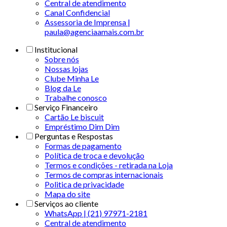
Central de atendimento
Canal Confidencial
Assessoria de Imprensa |
paula@agenciaamais.com.br
Institucional
Sobre nós
Nossas lojas
Clube Minha Le
Blog da Le
Trabalhe conosco
Serviço Financeiro
Cartão Le biscuit
Empréstimo Dim Dim
Perguntas e Respostas
Formas de pagamento
Política de troca e devolução
Termos e condições - retirada na Loja
Termos de compras internacionais
Politica de privacidade
Mapa do site
Serviços ao cliente
WhatsApp | (21) 97971-2181
Central de atendimento