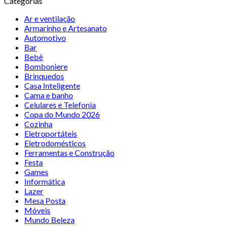
Categorias
Ar e ventilação
Armarinho e Artesanato
Automotivo
Bar
Bebê
Bomboniere
Brinquedos
Casa Inteligente
Cama e banho
Celulares e Telefonia
Copa do Mundo 2026
Cozinha
Eletroportáteis
Eletrodomésticos
Ferramentas e Construção
Festa
Games
Informática
Lazer
Mesa Posta
Móveis
Mundo Beleza