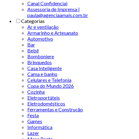
Canal Confidencial
Assessoria de Imprensa |
paula@agenciaamais.com.br
Categorias
Ar e ventilação
Armarinho e Artesanato
Automotivo
Bar
Bebê
Bomboniere
Brinquedos
Casa Inteligente
Cama e banho
Celulares e Telefonia
Copa do Mundo 2026
Cozinha
Eletroportáteis
Eletrodomésticos
Ferramentas e Construção
Festa
Games
Informática
Lazer
Mesa Posta