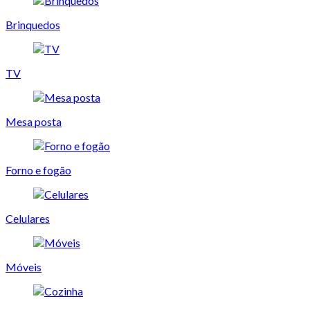
Brinquedos
TV
Mesa posta
Forno e fogão
Celulares
Móveis