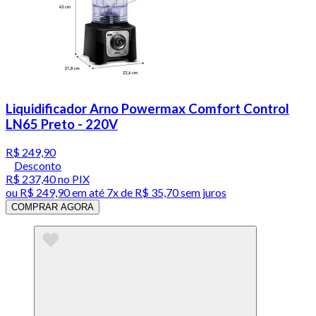
Liquidificador Arno Powermax Comfort Control
LN65 Preto - 220V
R$ 249,90
Desconto
R$ 237,40
no PIX
ou
R$ 249,90
em até
7x de R$ 35,70 sem juros
COMPRAR AGORA