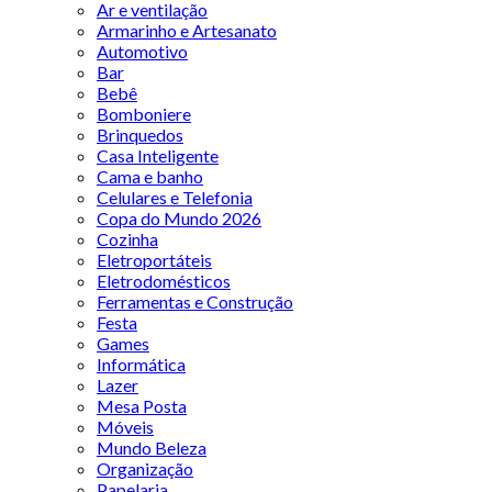
Ar e ventilação
Armarinho e Artesanato
Automotivo
Bar
Bebê
Bomboniere
Brinquedos
Casa Inteligente
Cama e banho
Celulares e Telefonia
Copa do Mundo 2026
Cozinha
Eletroportáteis
Eletrodomésticos
Ferramentas e Construção
Festa
Games
Informática
Lazer
Mesa Posta
Móveis
Mundo Beleza
Organização
Papelaria