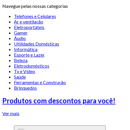
Navegue pelas nossas categorias
Telefones e Celulares
Ar e ventilação
Eletroportáteis
Gamer
Áudio
Utilidades Domésticas
Informática
Esporte e Lazer
Beleza
Eletrodomésticos
Tv e Vídeo
Saúde
Ferramentas e Construção
Brinquedos
Produtos com descontos para você!
Ver mais