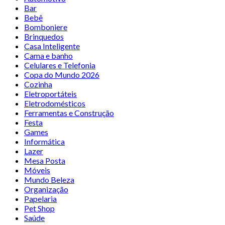
Bar
Bebê
Bomboniere
Brinquedos
Casa Inteligente
Cama e banho
Celulares e Telefonia
Copa do Mundo 2026
Cozinha
Eletroportáteis
Eletrodomésticos
Ferramentas e Construção
Festa
Games
Informática
Lazer
Mesa Posta
Móveis
Mundo Beleza
Organização
Papelaria
Pet Shop
Saúde