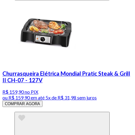
Churrasqueira Elétrica Mondial Pratic Steak & Grill
II CH-07 - 127V
R$ 159,90
no PIX
ou
R$ 159,90
em até
5x de R$ 31,98 sem juros
COMPRAR AGORA