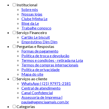
Institucional
Sobre nós
Nossas lojas
Clube Minha Le
Blog da Le
Trabalhe conosco
Serviço Financeiro
Cartão Le biscuit
Empréstimo Dim Dim
Perguntas e Respostas
Formas de pagamento
Política de troca e devolução
Termos e condições - retirada na Loja
Termos de compras internacionais
Politica de privacidade
Mapa do site
Serviços ao cliente
WhatsApp | (21) 97971-2181
Central de atendimento
Canal Confidencial
Assessoria de Imprensa |
paula@agenciaamais.com.br
Categorias