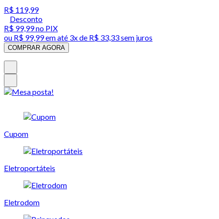
R$ 119,99
Desconto
R$ 99,99
no PIX
ou
R$ 99,99
em até
3x de R$ 33,33 sem juros
COMPRAR AGORA
Cupom
Eletroportáteis
Eletrodom