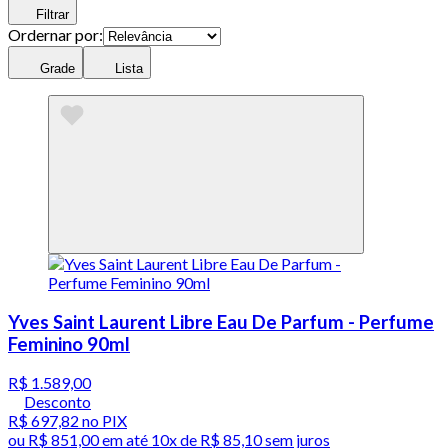
Filtrar
Ordernar por:
Grade
Lista
Yves Saint Laurent Libre Eau De Parfum - Perfume
Feminino 90ml
R$ 1.589,00
Desconto
R$ 697,82
no PIX
ou
R$ 851,00
em até
10x de R$ 85,10 sem juros