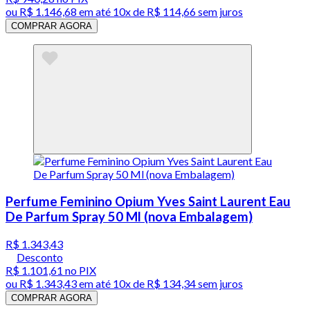
ou
R$ 1.146,68
em até
10x de R$ 114,66 sem juros
COMPRAR AGORA
Perfume Feminino Opium Yves Saint Laurent Eau
De Parfum Spray 50 Ml (nova Embalagem)
R$ 1.343,43
Desconto
R$ 1.101,61
no PIX
ou
R$ 1.343,43
em até
10x de R$ 134,34 sem juros
COMPRAR AGORA