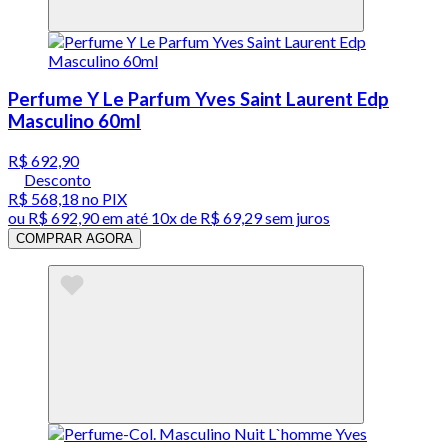
Perfume Y Le Parfum Yves Saint Laurent Edp
Masculino 60ml
R$ 692,90
Desconto
R$ 568,18
no PIX
ou
R$ 692,90
em até
10x de R$ 69,29 sem juros
COMPRAR AGORA