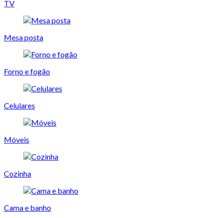
TV
Mesa posta
Forno e fogão
Celulares
Móveis
Cozinha
Cama e banho