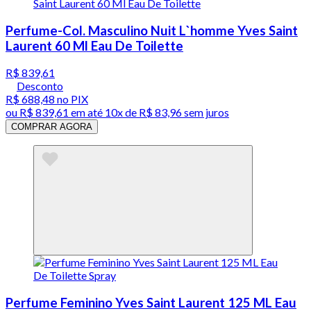
Perfume-Col. Masculino Nuit L`homme Yves Saint
Laurent 60 Ml Eau De Toilette
R$ 839,61
Desconto
R$ 688,48
no PIX
ou
R$ 839,61
em até
10x de R$ 83,96 sem juros
COMPRAR AGORA
Perfume Feminino Yves Saint Laurent 125 ML Eau