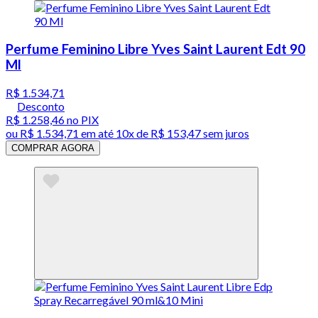
Perfume Feminino Libre Yves Saint Laurent Edt 90
Ml
R$ 1.534,71
Desconto
R$ 1.258,46
no PIX
ou
R$ 1.534,71
em até
10x de R$ 153,47 sem juros
COMPRAR AGORA