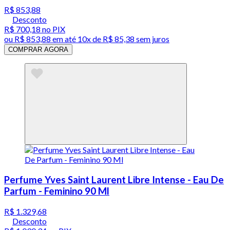
R$ 853,88
Desconto
R$ 700,18
no PIX
ou
R$ 853,88
em até
10x de R$ 85,38 sem juros
COMPRAR AGORA
Perfume Yves Saint Laurent Libre Intense - Eau De
Parfum - Feminino 90 Ml
R$ 1.329,68
Desconto