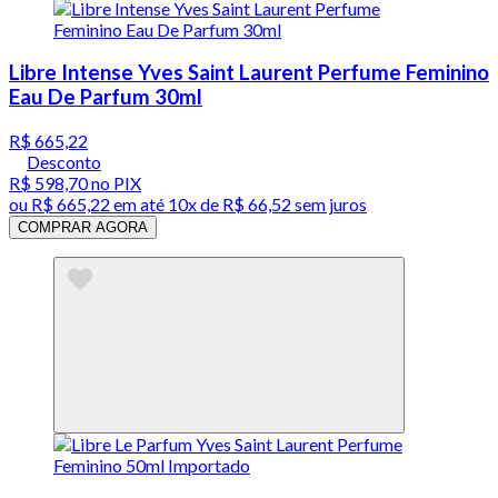
Libre Intense Yves Saint Laurent Perfume Feminino
Eau De Parfum 30ml
R$ 665,22
Desconto
R$ 598,70
no PIX
ou
R$ 665,22
em até
10x de R$ 66,52 sem juros
COMPRAR AGORA