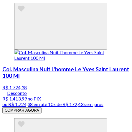
Col. Masculina Nuit L'homme Le Yves Saint Laurent
100 Ml
R$ 1.724,38
Desconto
R$ 1.413,99
no PIX
ou
R$ 1.724,38
em até
10x de R$ 172,43 sem juros
COMPRAR AGORA