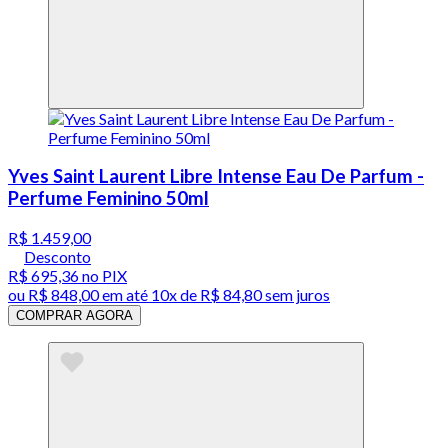
Yves Saint Laurent Libre Intense Eau De Parfum -
Perfume Feminino 50ml
R$ 1.459,00
Desconto
R$ 695,36
no PIX
ou
R$ 848,00
em até
10x de R$ 84,80 sem juros
COMPRAR AGORA