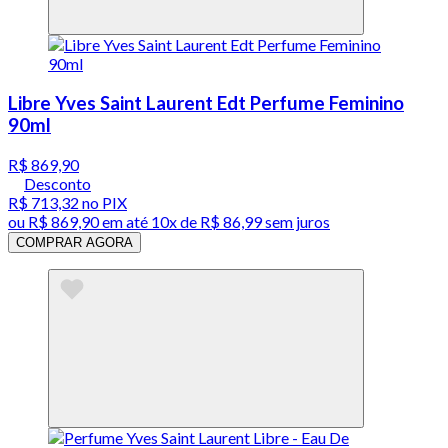
Libre Yves Saint Laurent Edt Perfume Feminino
90ml
R$ 869,90
Desconto
R$ 713,32
no PIX
ou
R$ 869,90
em até
10x de R$ 86,99 sem juros
COMPRAR AGORA