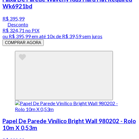
Wk6921bd
R$ 395,99
Desconto
R$ 324,71
no PIX
ou
R$ 395,99
em até
10x de R$ 39,59 sem juros
COMPRAR AGORA
Papel De Parede Vinílico Bright Wall 980202 - Rolo
10m X 0,53m