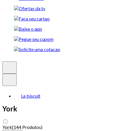
Le biscuit
York
York
(
144 Produtos
)