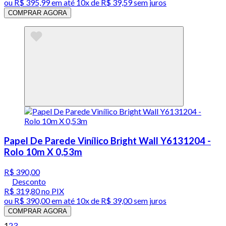
ou
R$ 395,99
em até
10x de R$ 39,59 sem juros
COMPRAR AGORA
Papel De Parede Vinílico Bright Wall Y6131204 -
Rolo 10m X 0,53m
R$ 390,00
Desconto
R$ 319,80
no PIX
ou
R$ 390,00
em até
10x de R$ 39,00 sem juros
COMPRAR AGORA
1
2
3