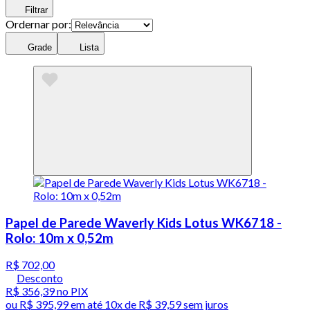
Filtrar
Ordernar por:
Grade
Lista
Papel de Parede Waverly Kids Lotus WK6718 -
Rolo: 10m x 0,52m
R$ 702,00
Desconto
R$ 356,39
no PIX
ou
R$ 395,99
em até
10x de R$ 39,59 sem juros