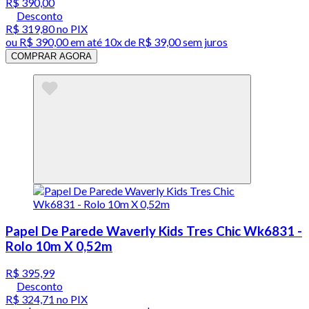
R$ 390,00
Desconto
R$ 319,80
no PIX
ou
R$ 390,00
em até
10x de R$ 39,00 sem juros
COMPRAR AGORA
Papel De Parede Waverly Kids Tres Chic Wk6831 -
Rolo 10m X 0,52m
R$ 395,99
Desconto
R$ 324,71
no PIX