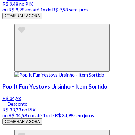
R$ 9,48
no PIX
ou
R$ 9,98
em até 1x de
R$ 9,98
sem juros
COMPRAR AGORA
Pop It Fun Yestoys Ursinho - Item Sortido
R$ 34,98
Desconto
R$ 33,23
no PIX
ou
R$ 34,98
em até 1x de
R$ 34,98
sem juros
COMPRAR AGORA