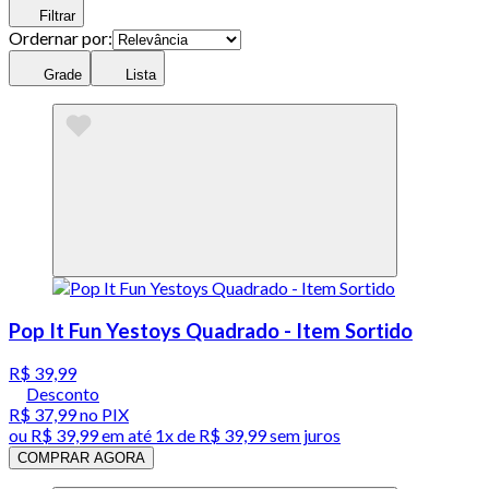
Filtrar
Ordernar por:
Grade
Lista
Pop It Fun Yestoys Quadrado - Item Sortido
R$ 39,99
Desconto
R$ 37,99
no PIX
ou
R$ 39,99
em até 1x de
R$ 39,99
sem juros
COMPRAR AGORA