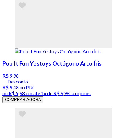
Pop It Fun Yestoys Octógono Arco Íris
R$ 9,98
Desconto
R$ 9,48
no PIX
ou
R$ 9,98
em até 1x de
R$ 9,98
sem juros
COMPRAR AGORA