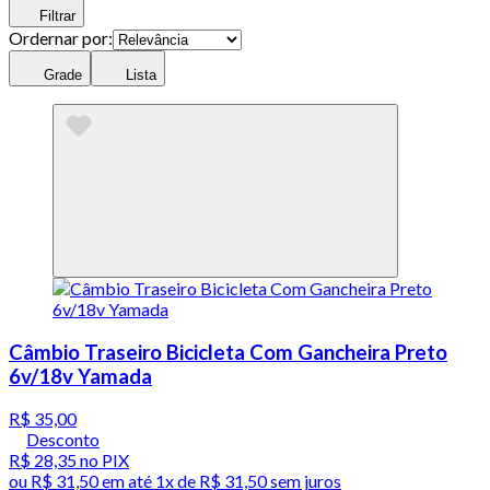
Filtrar
Ordernar por:
Grade
Lista
Câmbio Traseiro Bicicleta Com Gancheira Preto
6v/18v Yamada
R$ 35,00
Desconto
R$ 28,35
no PIX
ou
R$ 31,50
em até 1x de
R$ 31,50
sem juros