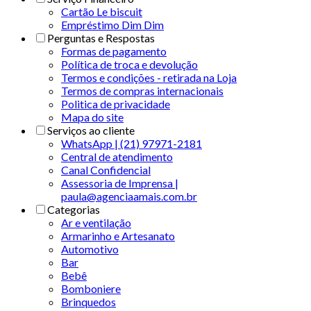
Cartão Le biscuit
Empréstimo Dim Dim
Perguntas e Respostas
Formas de pagamento
Política de troca e devolução
Termos e condições - retirada na Loja
Termos de compras internacionais
Politica de privacidade
Mapa do site
Serviços ao cliente
WhatsApp | (21) 97971-2181
Central de atendimento
Canal Confidencial
Assessoria de Imprensa |
paula@agenciaamais.com.br
Categorias
Ar e ventilação
Armarinho e Artesanato
Automotivo
Bar
Bebê
Bomboniere
Brinquedos