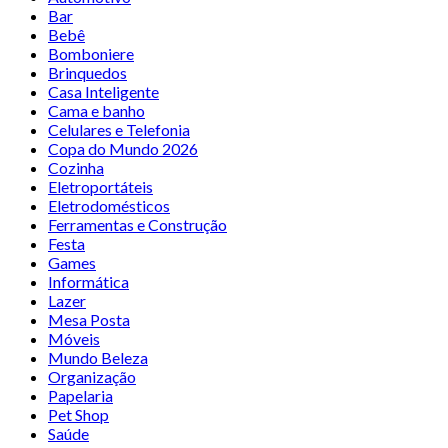
Bar
Bebê
Bomboniere
Brinquedos
Casa Inteligente
Cama e banho
Celulares e Telefonia
Copa do Mundo 2026
Cozinha
Eletroportáteis
Eletrodomésticos
Ferramentas e Construção
Festa
Games
Informática
Lazer
Mesa Posta
Móveis
Mundo Beleza
Organização
Papelaria
Pet Shop
Saúde