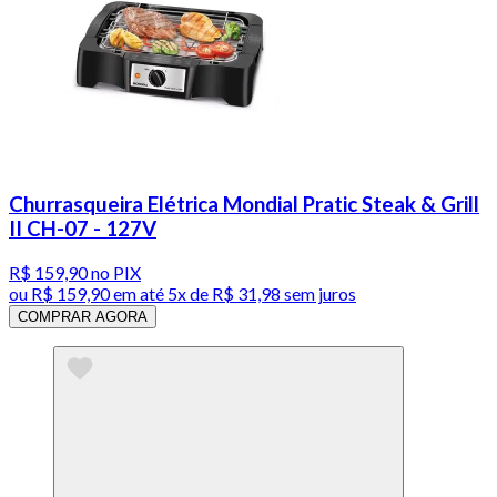
Churrasqueira Elétrica Mondial Pratic Steak & Grill
II CH-07 - 127V
R$ 159,90
no PIX
ou
R$ 159,90
em até
5x de R$ 31,98 sem juros
COMPRAR AGORA