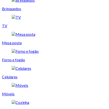
Brinquedos
TV
Mesa posta
Forno e fogão
Celulares
Móveis