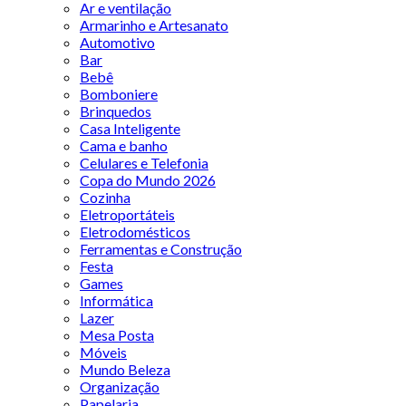
Ar e ventilação
Armarinho e Artesanato
Automotivo
Bar
Bebê
Bomboniere
Brinquedos
Casa Inteligente
Cama e banho
Celulares e Telefonia
Copa do Mundo 2026
Cozinha
Eletroportáteis
Eletrodomésticos
Ferramentas e Construção
Festa
Games
Informática
Lazer
Mesa Posta
Móveis
Mundo Beleza
Organização
Papelaria