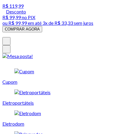
R$ 119,99
Desconto
R$ 99,99
no PIX
ou
R$ 99,99
em até
3x de R$ 33,33 sem juros
COMPRAR AGORA
Cupom
Eletroportáteis
Eletrodom