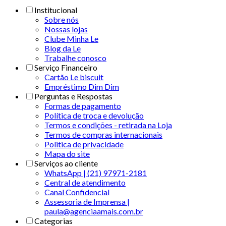
Institucional
Sobre nós
Nossas lojas
Clube Minha Le
Blog da Le
Trabalhe conosco
Serviço Financeiro
Cartão Le biscuit
Empréstimo Dim Dim
Perguntas e Respostas
Formas de pagamento
Política de troca e devolução
Termos e condições - retirada na Loja
Termos de compras internacionais
Politica de privacidade
Mapa do site
Serviços ao cliente
WhatsApp | (21) 97971-2181
Central de atendimento
Canal Confidencial
Assessoria de Imprensa |
paula@agenciaamais.com.br
Categorias