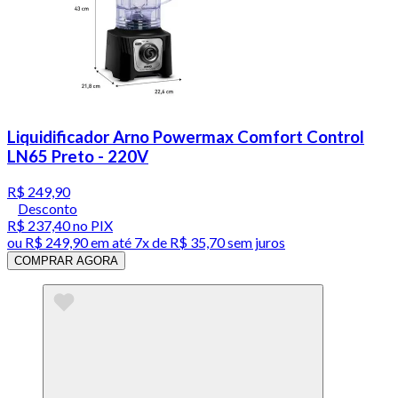
Liquidificador Arno Powermax Comfort Control
LN65 Preto - 220V
R$ 249,90
Desconto
R$ 237,40
no PIX
ou
R$ 249,90
em até
7x de R$ 35,70 sem juros
COMPRAR AGORA