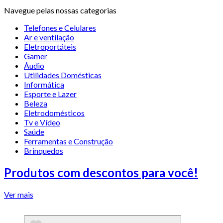
Navegue pelas nossas categorias
Telefones e Celulares
Ar e ventilação
Eletroportáteis
Gamer
Áudio
Utilidades Domésticas
Informática
Esporte e Lazer
Beleza
Eletrodomésticos
Tv e Vídeo
Saúde
Ferramentas e Construção
Brinquedos
Produtos com descontos para você!
Ver mais