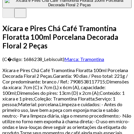
Xícara e Pires Chá Café Tramontina
Floratta 100ml Porcelana Decorada
Floral 2 Peças
(C�digo:
1686238_Lebiscuit
)
Marca:
Tramontina
Xícara e Pires Chá Café Tramontina Floratta 100ml Porcelana
Decorada Floral 2 Peças.Garantia: 90 dias / Peso total: 221g /
Cor predominante: branco / Ref.: 7908538117715;Dimensões
da xícara: 7cm (C) x 7cm (L) x 6cm (A), capacidade:
100ml;Dimensões do pires: 13cm (D) x 2cm (A);Conteúdo: 1
xícara e 1 pires;Coleção: Tramontina Floratta;Serviço: 1
pessoa;Material: porcelana.Limpeza e cuidados: - Antes do
primeiro uso, lave bem a peça com esponja macia e sabão
neutro;- Para limpeza diária, siga o mesmo procedimento;- Não
utilize no forno nem exponha à chama direta;- O uso em micro-
ondas e lava-louças deve seguir as orientações da etiqueta do
produto.Torne seus momentos de café ainda mais especiais