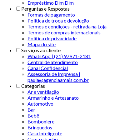
Empréstimo Dim Dim
Perguntas e Respostas
Formas de pagamento
Política de troca e devolução
Termos e condições - retirada na Loja
Termos de compras internacionais
Politica de privacidade
Mapa do site
Serviços ao cliente
WhatsApp | (21) 97971-2181
Central de atendimento
Canal Confidencial
Assessoria de Imprensa |
paula@agenciaamais.com.br
Categorias
Ar e ventilação
Armarinho e Artesanato
Automotivo
Bar
Bebê
Bomboniere
Brinquedos
Casa Inteligente
Cama e banho