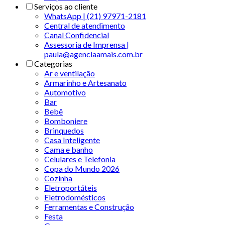
Serviços ao cliente
WhatsApp | (21) 97971-2181
Central de atendimento
Canal Confidencial
Assessoria de Imprensa |
paula@agenciaamais.com.br
Categorias
Ar e ventilação
Armarinho e Artesanato
Automotivo
Bar
Bebê
Bomboniere
Brinquedos
Casa Inteligente
Cama e banho
Celulares e Telefonia
Copa do Mundo 2026
Cozinha
Eletroportáteis
Eletrodomésticos
Ferramentas e Construção
Festa