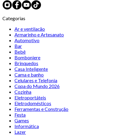
Categorias
Ar e ventilação
Armarinho e Artesanato
Automotivo
Bar
Bebê
Bomboniere
Brinquedos
Casa Inteligente
Cama e banho
Celulares e Telefonia
Copa do Mundo 2026
Cozinha
Eletroportáteis
Eletrodomésticos
Ferramentas e Construção
Festa
Games
Informática
Lazer