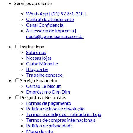
Serviços ao cliente
WhatsApp | (21) 97971-2181
Central de atendimento
Canal Confidencial
Assessoria de Imprensa |
paula@agenciaamais.com.br
Institucional
Sobre nós
Nossas lojas
Clube Minha Le
Blog da Le
Trabalhe conosco
Serviço Financeiro
Cartão Le biscuit
Empréstimo Dim Dim
Perguntas e Respostas
Formas de pagamento
Política de troca e devolução
Termos e condições - retirada na Loja
Termos de compras internacionais
Politica de privacidade
Mapa do site