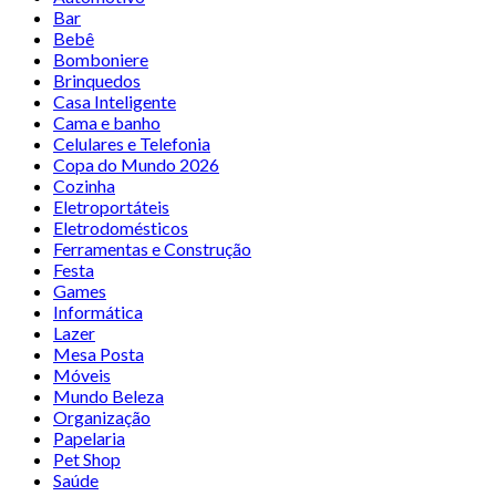
Bar
Bebê
Bomboniere
Brinquedos
Casa Inteligente
Cama e banho
Celulares e Telefonia
Copa do Mundo 2026
Cozinha
Eletroportáteis
Eletrodomésticos
Ferramentas e Construção
Festa
Games
Informática
Lazer
Mesa Posta
Móveis
Mundo Beleza
Organização
Papelaria
Pet Shop
Saúde