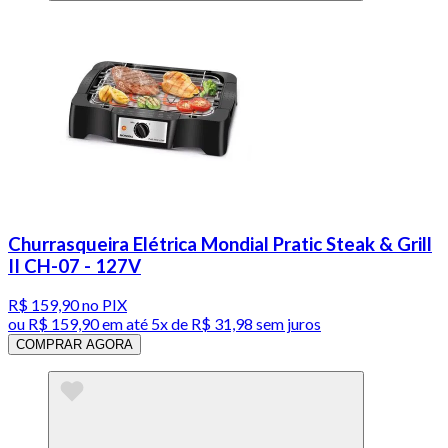
Churrasqueira Elétrica Mondial Pratic Steak & Grill
II CH-07 - 127V
R$ 159,90
no PIX
ou
R$ 159,90
em até
5x de R$ 31,98 sem juros
COMPRAR AGORA