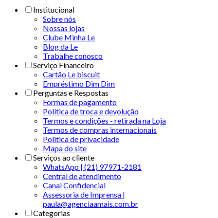
Institucional
Sobre nós
Nossas lojas
Clube Minha Le
Blog da Le
Trabalhe conosco
Serviço Financeiro
Cartão Le biscuit
Empréstimo Dim Dim
Perguntas e Respostas
Formas de pagamento
Política de troca e devolução
Termos e condições - retirada na Loja
Termos de compras internacionais
Politica de privacidade
Mapa do site
Serviços ao cliente
WhatsApp | (21) 97971-2181
Central de atendimento
Canal Confidencial
Assessoria de Imprensa |
paula@agenciaamais.com.br
Categorias