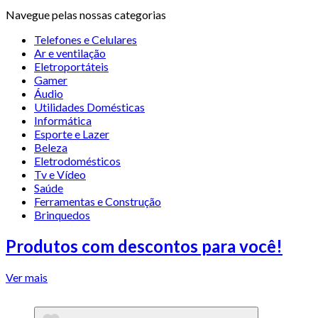
Navegue pelas nossas categorias
Telefones e Celulares
Ar e ventilação
Eletroportáteis
Gamer
Áudio
Utilidades Domésticas
Informática
Esporte e Lazer
Beleza
Eletrodomésticos
Tv e Vídeo
Saúde
Ferramentas e Construção
Brinquedos
Produtos com descontos para você!
Ver mais