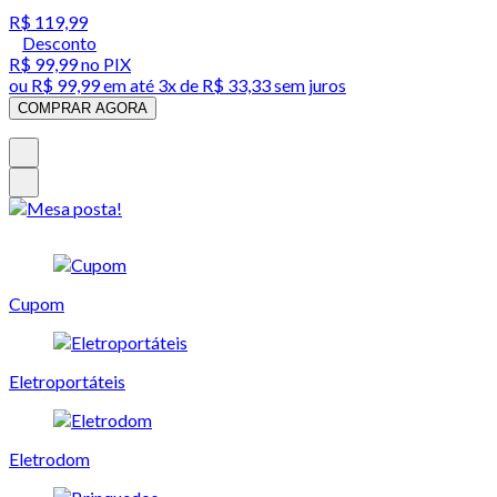
R$ 119,99
Desconto
R$ 99,99
no PIX
ou
R$ 99,99
em até
3x de R$ 33,33 sem juros
COMPRAR AGORA
Cupom
Eletroportáteis
Eletrodom