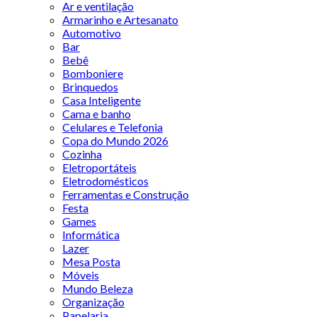
Ar e ventilação
Armarinho e Artesanato
Automotivo
Bar
Bebê
Bomboniere
Brinquedos
Casa Inteligente
Cama e banho
Celulares e Telefonia
Copa do Mundo 2026
Cozinha
Eletroportáteis
Eletrodomésticos
Ferramentas e Construção
Festa
Games
Informática
Lazer
Mesa Posta
Móveis
Mundo Beleza
Organização
Papelaria