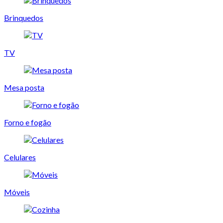
Brinquedos
TV
Mesa posta
Forno e fogão
Celulares
Móveis