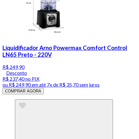
Liquidificador Arno Powermax Comfort Control
LN65 Preto - 220V
R$ 249,90
Desconto
R$ 237,40
no PIX
ou
R$ 249,90
em até
7x de R$ 35,70 sem juros
COMPRAR AGORA