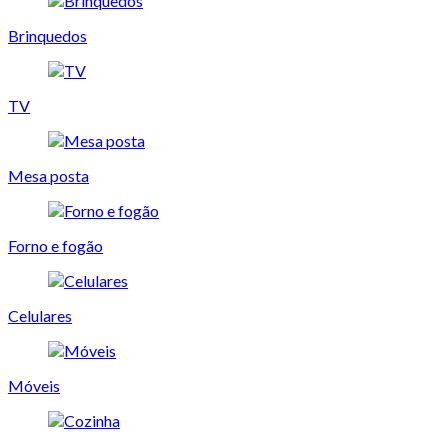
Brinquedos
TV
Mesa posta
Forno e fogão
Celulares
Móveis