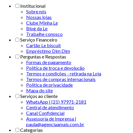
Institucional
Sobre nós
Nossas lojas
Clube Minha Le
Blog da Le
Trabalhe conosco
Serviço Financeiro
Cartão Le biscuit
Empréstimo Dim Dim
Perguntas e Respostas
Formas de pagamento
Política de troca e devolução
Termos e condições - retirada na Loja
Termos de compras internacionais
Politica de privacidade
Mapa do site
Serviços ao cliente
WhatsApp | (21) 97971-2181
Central de atendimento
Canal Confidencial
Assessoria de Imprensa |
paula@agenciaamais.com.br
Categorias