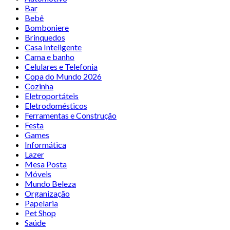
Bar
Bebê
Bomboniere
Brinquedos
Casa Inteligente
Cama e banho
Celulares e Telefonia
Copa do Mundo 2026
Cozinha
Eletroportáteis
Eletrodomésticos
Ferramentas e Construção
Festa
Games
Informática
Lazer
Mesa Posta
Móveis
Mundo Beleza
Organização
Papelaria
Pet Shop
Saúde