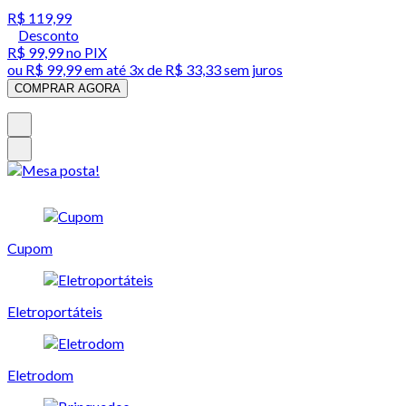
R$ 119,99
Desconto
R$ 99,99
no PIX
ou
R$ 99,99
em até
3x de R$ 33,33 sem juros
COMPRAR AGORA
Cupom
Eletroportáteis
Eletrodom