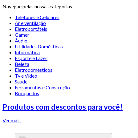
Navegue pelas nossas categorias
Telefones e Celulares
Ar e ventilação
Eletroportáteis
Gamer
Áudio
Utilidades Domésticas
Informática
Esporte e Lazer
Beleza
Eletrodomésticos
Tv e Vídeo
Saúde
Ferramentas e Construção
Brinquedos
Produtos com descontos para você!
Ver mais