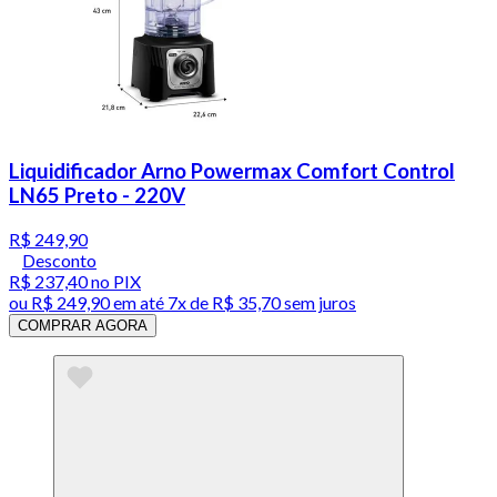
Liquidificador Arno Powermax Comfort Control
LN65 Preto - 220V
R$ 249,90
Desconto
R$ 237,40
no PIX
ou
R$ 249,90
em até
7x de R$ 35,70 sem juros
COMPRAR AGORA