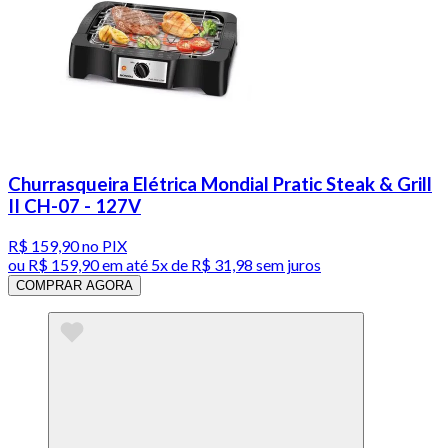
Churrasqueira Elétrica Mondial Pratic Steak & Grill
II CH-07 - 127V
R$ 159,90
no PIX
ou
R$ 159,90
em até
5x de R$ 31,98 sem juros
COMPRAR AGORA