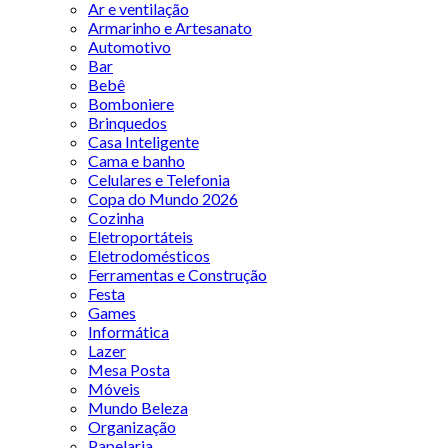
Ar e ventilação
Armarinho e Artesanato
Automotivo
Bar
Bebê
Bomboniere
Brinquedos
Casa Inteligente
Cama e banho
Celulares e Telefonia
Copa do Mundo 2026
Cozinha
Eletroportáteis
Eletrodomésticos
Ferramentas e Construção
Festa
Games
Informática
Lazer
Mesa Posta
Móveis
Mundo Beleza
Organização
Papelaria