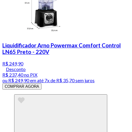
Liquidificador Arno Powermax Comfort Control
LN65 Preto - 220V
R$ 249,90
Desconto
R$ 237,40
no PIX
ou
R$ 249,90
em até
7x de R$ 35,70 sem juros
COMPRAR AGORA