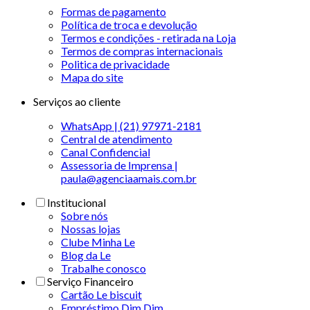
Formas de pagamento
Política de troca e devolução
Termos e condições - retirada na Loja
Termos de compras internacionais
Politica de privacidade
Mapa do site
Serviços ao cliente
WhatsApp | (21) 97971-2181
Central de atendimento
Canal Confidencial
Assessoria de Imprensa |
paula@agenciaamais.com.br
Institucional
Sobre nós
Nossas lojas
Clube Minha Le
Blog da Le
Trabalhe conosco
Serviço Financeiro
Cartão Le biscuit
Empréstimo Dim Dim