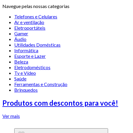
Navegue pelas nossas categorias
Telefones e Celulares
Ar e ventilação
Eletroportáteis
Gamer
Áudio
Utilidades Domésticas
Informática
Esporte e Lazer
Beleza
Eletrodomésticos
Tv e Vídeo
Saúde
Ferramentas e Construção
Brinquedos
Produtos com descontos para você!
Ver mais