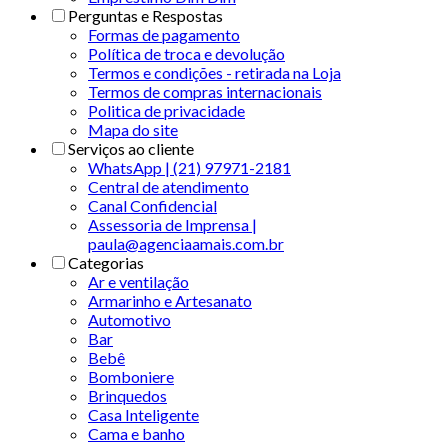
Perguntas e Respostas
Formas de pagamento
Política de troca e devolução
Termos e condições - retirada na Loja
Termos de compras internacionais
Politica de privacidade
Mapa do site
Serviços ao cliente
WhatsApp | (21) 97971-2181
Central de atendimento
Canal Confidencial
Assessoria de Imprensa |
paula@agenciaamais.com.br
Categorias
Ar e ventilação
Armarinho e Artesanato
Automotivo
Bar
Bebê
Bomboniere
Brinquedos
Casa Inteligente
Cama e banho