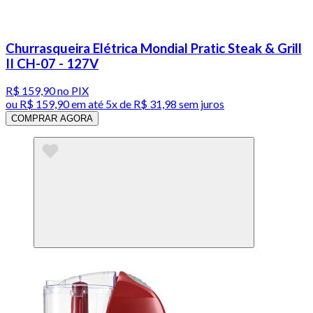
Churrasqueira Elétrica Mondial Pratic Steak & Grill
II CH-07 - 127V
R$ 159,90
no PIX
ou
R$ 159,90
em até
5x de R$ 31,98 sem juros
COMPRAR AGORA