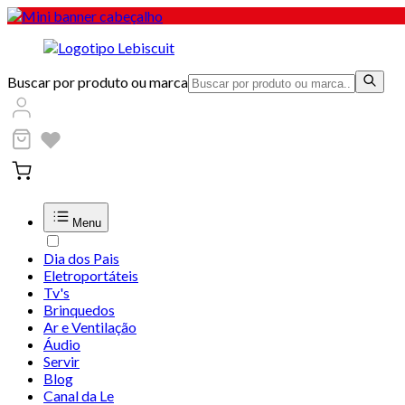
Buscar por produto ou marca
Menu
Dia dos Pais
Eletroportáteis
Tv's
Brinquedos
Ar e Ventilação
Áudio
Servir
Blog
Canal da Le