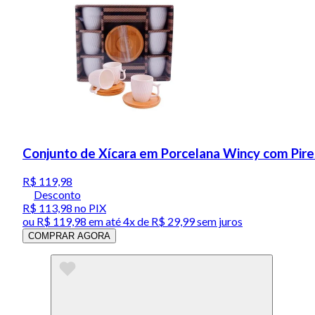
Conjunto de Xícara em Porcelana Wincy com Pir
R$ 119,98
Desconto
R$ 113,98
no PIX
ou
R$ 119,98
em até
4x de R$ 29,99 sem juros
COMPRAR AGORA