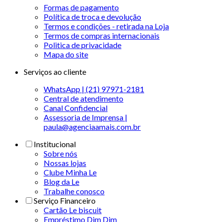
Formas de pagamento
Política de troca e devolução
Termos e condições - retirada na Loja
Termos de compras internacionais
Politica de privacidade
Mapa do site
Serviços ao cliente
WhatsApp | (21) 97971-2181
Central de atendimento
Canal Confidencial
Assessoria de Imprensa |
paula@agenciaamais.com.br
Institucional
Sobre nós
Nossas lojas
Clube Minha Le
Blog da Le
Trabalhe conosco
Serviço Financeiro
Cartão Le biscuit
Empréstimo Dim Dim