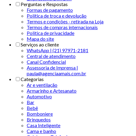
Perguntas e Respostas
Formas de pagamento
Política de troca e devolução
Termos e condições - retirada na Loja
Termos de compras internacionais
Politica de privacidade
Mapa do site
Serviços ao cliente
WhatsApp | (21) 97971-2181
Central de atendimento
Canal Confidencial
Assessoria de Imprensa |
paula@agenciaamais.com.br
Categorias
Ar e ventilação
Armarinho e Artesanato
Automotivo
Bar
Bebê
Bomboniere
Brinquedos
Casa Inteligente
Cama e banho