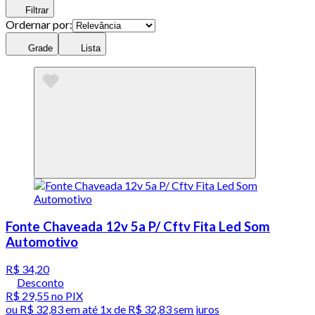
Filtrar
Ordernar por:
Grade
Lista
Fonte Chaveada 12v 5a P/ Cftv Fita Led Som
Automotivo
R$ 34,20
Desconto
R$ 29,55
no PIX
ou
R$ 32,83
em até 1x de
R$ 32,83
sem juros