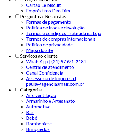
Cartão Le biscuit
Empréstimo Dim Dim
Perguntas e Respostas
Formas de pagamento
Política de troca e devolução
Termos e condições - retirada na Loja
Termos de compras internacionais
Politica de privacidade
Mapa do site
Serviços ao cliente
WhatsApp | (21) 97971-2181
Central de atendimento
Canal Confidencial
Assessoria de Imprensa |
paula@agenciaamais.com.br
Categorias
Ar e ventilação
Armarinho e Artesanato
Automotivo
Bar
Bebê
Bomboniere
Brinquedos