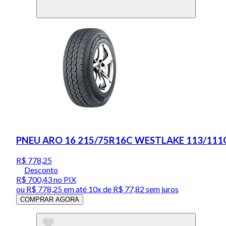
PNEU ARO 16 215/75R16C WESTLAKE 113/111
R$ 778,25
Desconto
R$ 700,43
no PIX
ou
R$ 778,25
em até
10x de R$ 77,82 sem juros
COMPRAR AGORA