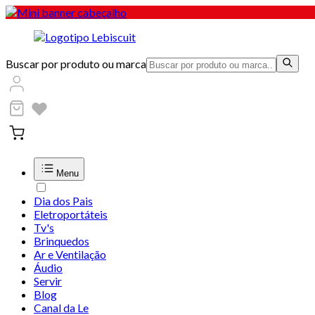
Buscar por produto ou marca
Menu
Dia dos Pais
Eletroportáteis
Tv's
Brinquedos
Ar e Ventilação
Áudio
Servir
Blog
Canal da Le