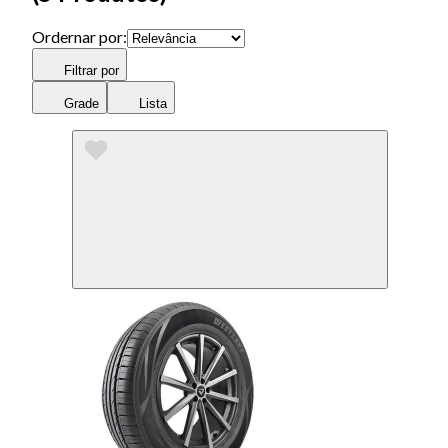
Ordernar por:
Filtrar por
Grade
Lista