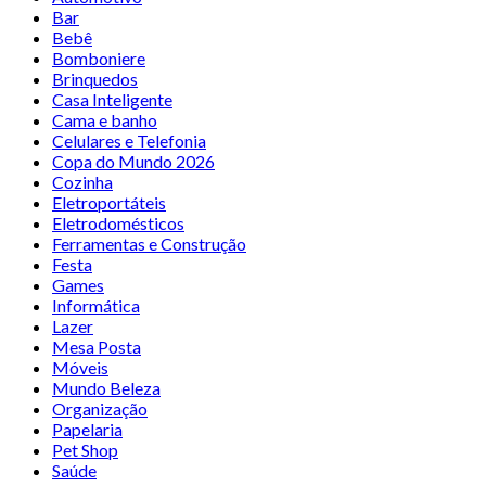
Bar
Bebê
Bomboniere
Brinquedos
Casa Inteligente
Cama e banho
Celulares e Telefonia
Copa do Mundo 2026
Cozinha
Eletroportáteis
Eletrodomésticos
Ferramentas e Construção
Festa
Games
Informática
Lazer
Mesa Posta
Móveis
Mundo Beleza
Organização
Papelaria
Pet Shop
Saúde