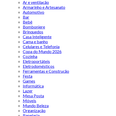
Ar e ventilação
Armarinho e Artesanato
Automotivo
Bar
Bebê
Bomboniere
Brinquedos
Casa Inteligente
Cama e banho
Celulares e Telefonia
Copa do Mundo 2026
Cozinha
Eletroportáteis
Eletrodomésticos
Ferramentas e Construção
Festa
Games
Informática
Lazer
Mesa Posta
Móveis
Mundo Beleza
Organização
Papelaria