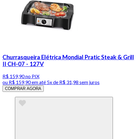
Churrasqueira Elétrica Mondial Pratic Steak & Grill
II CH-07 - 127V
R$ 159,90
no PIX
ou
R$ 159,90
em até
5x de R$ 31,98 sem juros
COMPRAR AGORA