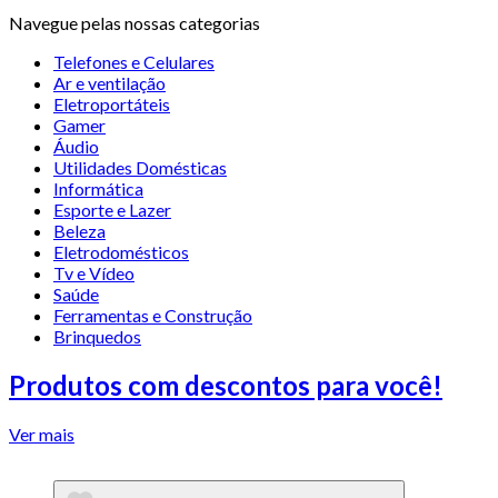
Navegue pelas nossas categorias
Telefones e Celulares
Ar e ventilação
Eletroportáteis
Gamer
Áudio
Utilidades Domésticas
Informática
Esporte e Lazer
Beleza
Eletrodomésticos
Tv e Vídeo
Saúde
Ferramentas e Construção
Brinquedos
Produtos com descontos para você!
Ver mais