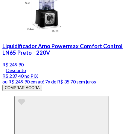
Liquidificador Arno Powermax Comfort Control
LN65 Preto - 220V
R$ 249,90
Desconto
R$ 237,40
no PIX
ou
R$ 249,90
em até
7x de R$ 35,70 sem juros
COMPRAR AGORA