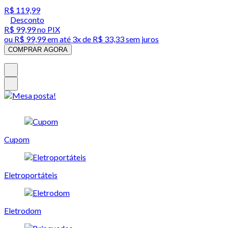
R$ 119,99
Desconto
R$ 99,99
no PIX
ou
R$ 99,99
em até
3x de R$ 33,33 sem juros
COMPRAR AGORA
Cupom
Eletroportáteis
Eletrodom