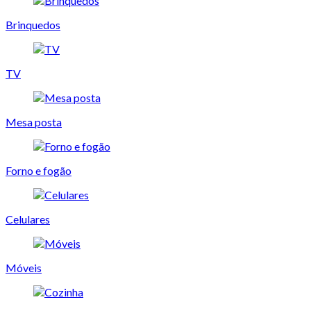
Brinquedos
TV
Mesa posta
Forno e fogão
Celulares
Móveis