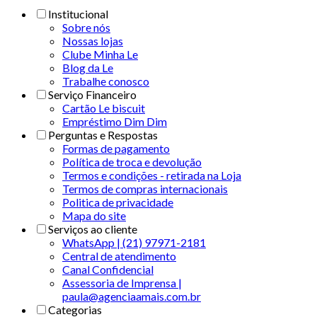
Institucional
Sobre nós
Nossas lojas
Clube Minha Le
Blog da Le
Trabalhe conosco
Serviço Financeiro
Cartão Le biscuit
Empréstimo Dim Dim
Perguntas e Respostas
Formas de pagamento
Política de troca e devolução
Termos e condições - retirada na Loja
Termos de compras internacionais
Politica de privacidade
Mapa do site
Serviços ao cliente
WhatsApp | (21) 97971-2181
Central de atendimento
Canal Confidencial
Assessoria de Imprensa |
paula@agenciaamais.com.br
Categorias