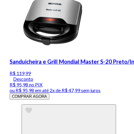
Sanduicheira e Grill Mondial Master S-20 Preto/
R$ 119,99
Desconto
R$ 95,98
no PIX
ou
R$ 95,98
em até
2x de R$ 47,99 sem juros
COMPRAR AGORA