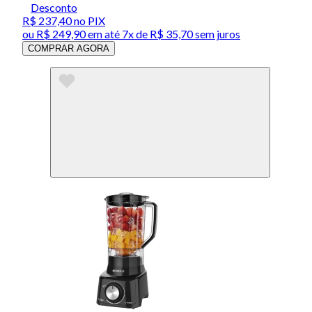
Desconto
R$ 237,40
no PIX
ou
R$ 249,90
em até
7x de R$ 35,70 sem juros
COMPRAR AGORA