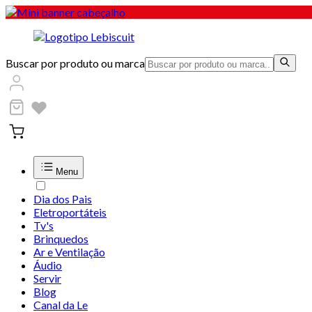
Buscar por produto ou marca
Menu
Dia dos Pais
Eletroportáteis
Tv's
Brinquedos
Ar e Ventilação
Áudio
Servir
Blog
Canal da Le