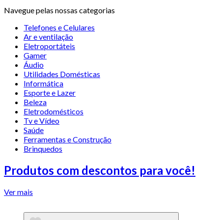
Navegue pelas nossas categorias
Telefones e Celulares
Ar e ventilação
Eletroportáteis
Gamer
Áudio
Utilidades Domésticas
Informática
Esporte e Lazer
Beleza
Eletrodomésticos
Tv e Vídeo
Saúde
Ferramentas e Construção
Brinquedos
Produtos com descontos para você!
Ver mais