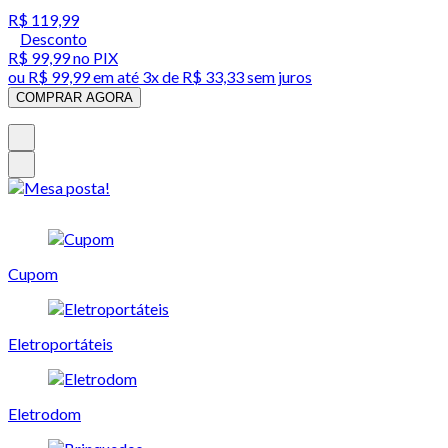
R$ 119,99
Desconto
R$ 99,99
no PIX
ou
R$ 99,99
em até
3x de R$ 33,33 sem juros
COMPRAR AGORA
Cupom
Eletroportáteis
Eletrodom