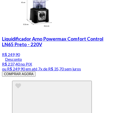
Liquidificador Arno Powermax Comfort Control
LN65 Preto - 220V
R$ 249,90
Desconto
R$ 237,40
no PIX
ou
R$ 249,90
em até
7x de R$ 35,70 sem juros
COMPRAR AGORA