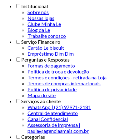
Institucional
Sobre nós
Nossas lojas
Clube Minha Le
Blog da Le
Trabalhe conosco
Serviço Financeiro
Cartão Le biscuit
Empréstimo Dim Dim
Perguntas e Respostas
Formas de pagamento
Política de troca e devolução
Termos e condições - retirada na Loja
Termos de compras internacionais
Politica de privacidade
Mapa do site
Serviços ao cliente
WhatsApp | (21) 97971-2181
Central de atendimento
Canal Confidencial
Assessoria de Imprensa |
paula@agenciaamais.com.br
Categorias