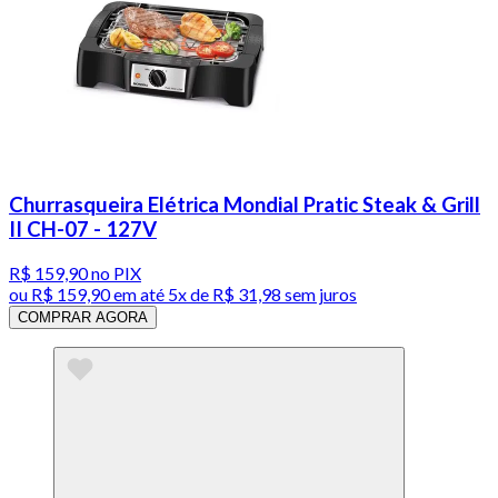
Churrasqueira Elétrica Mondial Pratic Steak & Grill
II CH-07 - 127V
R$ 159,90
no PIX
ou
R$ 159,90
em até
5x de R$ 31,98 sem juros
COMPRAR AGORA