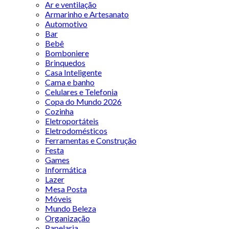
Ar e ventilação
Armarinho e Artesanato
Automotivo
Bar
Bebê
Bomboniere
Brinquedos
Casa Inteligente
Cama e banho
Celulares e Telefonia
Copa do Mundo 2026
Cozinha
Eletroportáteis
Eletrodomésticos
Ferramentas e Construção
Festa
Games
Informática
Lazer
Mesa Posta
Móveis
Mundo Beleza
Organização
Papelaria