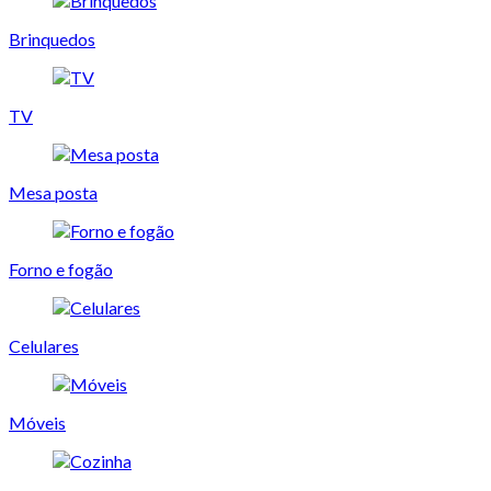
Brinquedos
TV
Mesa posta
Forno e fogão
Celulares
Móveis