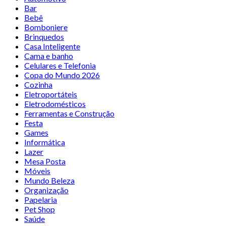
Bar
Bebê
Bomboniere
Brinquedos
Casa Inteligente
Cama e banho
Celulares e Telefonia
Copa do Mundo 2026
Cozinha
Eletroportáteis
Eletrodomésticos
Ferramentas e Construção
Festa
Games
Informática
Lazer
Mesa Posta
Móveis
Mundo Beleza
Organização
Papelaria
Pet Shop
Saúde