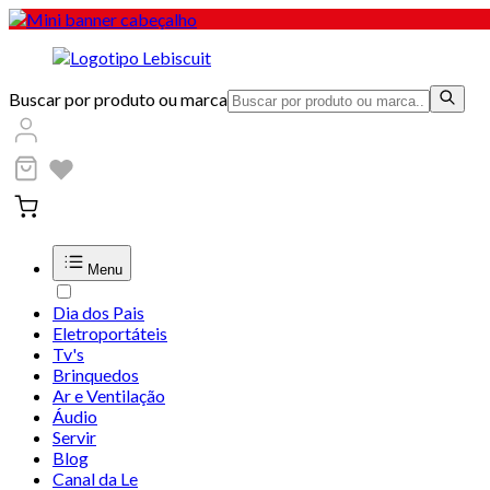
Buscar por produto ou marca
Menu
Dia dos Pais
Eletroportáteis
Tv's
Brinquedos
Ar e Ventilação
Áudio
Servir
Blog
Canal da Le