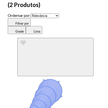
(
2 Produtos
)
Ordernar por:
Filtrar por
Grade
Lista