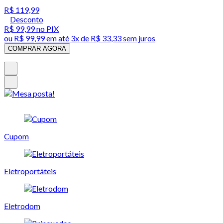
R$ 119,99
Desconto
R$ 99,99
no PIX
ou
R$ 99,99
em até
3x de R$ 33,33 sem juros
COMPRAR AGORA
Cupom
Eletroportáteis
Eletrodom