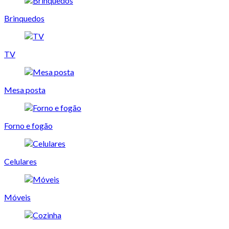
Brinquedos
TV
Mesa posta
Forno e fogão
Celulares
Móveis