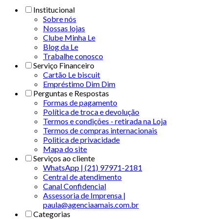
Institucional
Sobre nós
Nossas lojas
Clube Minha Le
Blog da Le
Trabalhe conosco
Serviço Financeiro
Cartão Le biscuit
Empréstimo Dim Dim
Perguntas e Respostas
Formas de pagamento
Política de troca e devolução
Termos e condições - retirada na Loja
Termos de compras internacionais
Politica de privacidade
Mapa do site
Serviços ao cliente
WhatsApp | (21) 97971-2181
Central de atendimento
Canal Confidencial
Assessoria de Imprensa |
paula@agenciaamais.com.br
Categorias