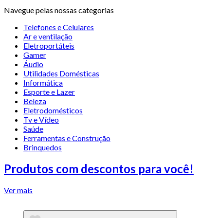
Navegue pelas nossas categorias
Telefones e Celulares
Ar e ventilação
Eletroportáteis
Gamer
Áudio
Utilidades Domésticas
Informática
Esporte e Lazer
Beleza
Eletrodomésticos
Tv e Vídeo
Saúde
Ferramentas e Construção
Brinquedos
Produtos com descontos para você!
Ver mais