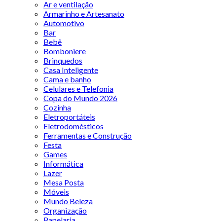
Ar e ventilação
Armarinho e Artesanato
Automotivo
Bar
Bebê
Bomboniere
Brinquedos
Casa Inteligente
Cama e banho
Celulares e Telefonia
Copa do Mundo 2026
Cozinha
Eletroportáteis
Eletrodomésticos
Ferramentas e Construção
Festa
Games
Informática
Lazer
Mesa Posta
Móveis
Mundo Beleza
Organização
Papelaria