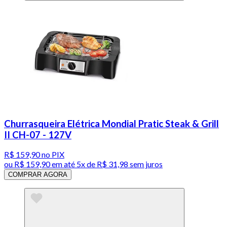
Churrasqueira Elétrica Mondial Pratic Steak & Grill
II CH-07 - 127V
R$ 159,90
no PIX
ou
R$ 159,90
em até
5x de R$ 31,98 sem juros
COMPRAR AGORA