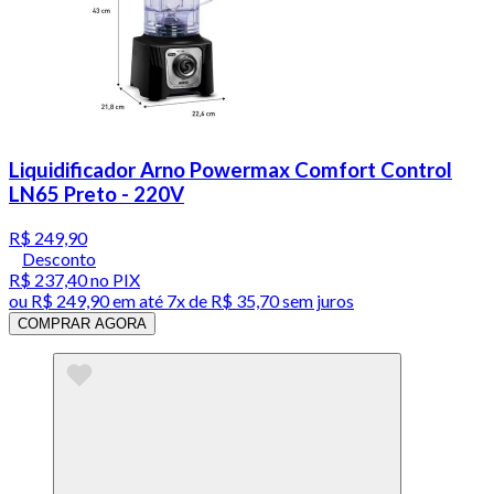
Liquidificador Arno Powermax Comfort Control
LN65 Preto - 220V
R$ 249,90
Desconto
R$ 237,40
no PIX
ou
R$ 249,90
em até
7x de R$ 35,70 sem juros
COMPRAR AGORA