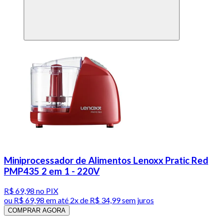
Miniprocessador de Alimentos Lenoxx Pratic Red
PMP435 2 em 1 - 220V
R$ 69,98
no PIX
ou
R$ 69,98
em até
2x de R$ 34,99 sem juros
COMPRAR AGORA