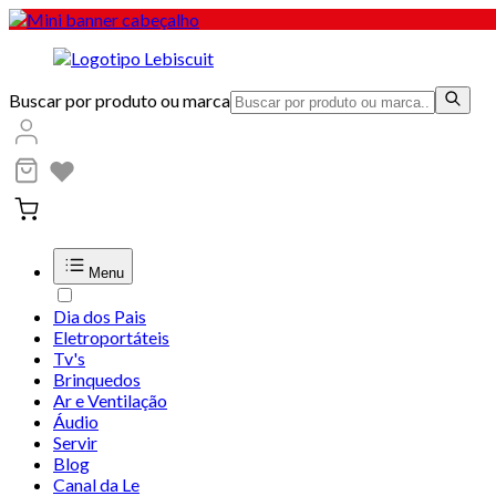
Buscar por produto ou marca
Menu
Dia dos Pais
Eletroportáteis
Tv's
Brinquedos
Ar e Ventilação
Áudio
Servir
Blog
Canal da Le