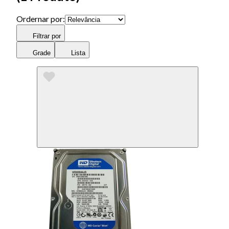
Ordernar por:
Filtrar por
Grade
Lista