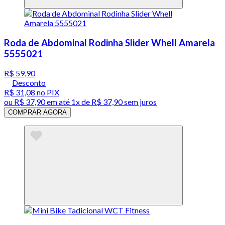
Roda de Abdominal Rodinha Slider Whell Amarela
5555021
R$ 59,90
Desconto
R$ 31,08
no PIX
ou
R$ 37,90
em até 1x de
R$ 37,90
sem juros
COMPRAR AGORA