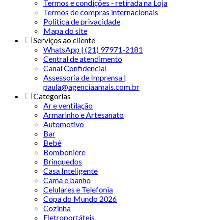
Termos e condições - retirada na Loja
Termos de compras internacionais
Politica de privacidade
Mapa do site
Serviços ao cliente
WhatsApp | (21) 97971-2181
Central de atendimento
Canal Confidencial
Assessoria de Imprensa |
paula@agenciaamais.com.br
Categorias
Ar e ventilação
Armarinho e Artesanato
Automotivo
Bar
Bebê
Bomboniere
Brinquedos
Casa Inteligente
Cama e banho
Celulares e Telefonia
Copa do Mundo 2026
Cozinha
Eletroportáteis