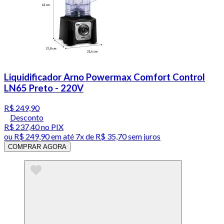
Liquidificador Arno Powermax Comfort Control
LN65 Preto - 220V
R$ 249,90
Desconto
R$ 237,40
no PIX
ou
R$ 249,90
em até
7x de R$ 35,70 sem juros
COMPRAR AGORA