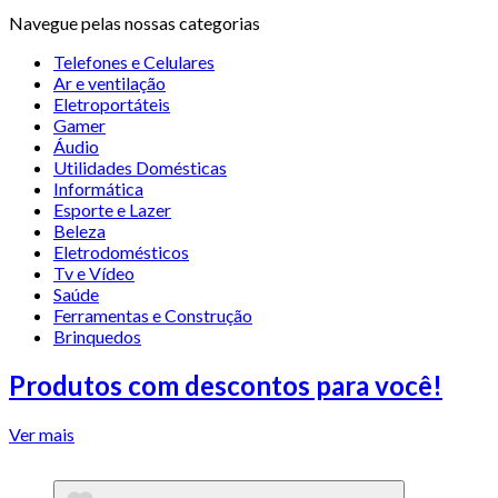
Navegue pelas nossas categorias
Telefones e Celulares
Ar e ventilação
Eletroportáteis
Gamer
Áudio
Utilidades Domésticas
Informática
Esporte e Lazer
Beleza
Eletrodomésticos
Tv e Vídeo
Saúde
Ferramentas e Construção
Brinquedos
Produtos com descontos para você!
Ver mais