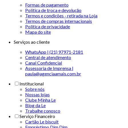
Formas de pagamento
Política de troca e devolução
Termos e condições - retirada na Loja
Termos de compras internacionais
Politica de privacidade
Mapa do site
Serviços ao cliente
WhatsApp | (21) 97971-2181
Central de atendimento
Canal Confidencial
Assessoria de Imprensa |
paula@agenciaamais.com.br
Institucional
Sobre nós
Nossas lojas
Clube Minha Le
Blog da Le
Trabalhe conosco
Serviço Financeiro
Cartão Le biscuit
Empréstimo Dim Dim