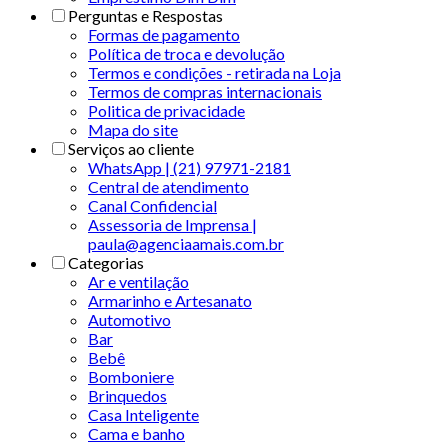
Perguntas e Respostas
Formas de pagamento
Política de troca e devolução
Termos e condições - retirada na Loja
Termos de compras internacionais
Politica de privacidade
Mapa do site
Serviços ao cliente
WhatsApp | (21) 97971-2181
Central de atendimento
Canal Confidencial
Assessoria de Imprensa |
paula@agenciaamais.com.br
Categorias
Ar e ventilação
Armarinho e Artesanato
Automotivo
Bar
Bebê
Bomboniere
Brinquedos
Casa Inteligente
Cama e banho