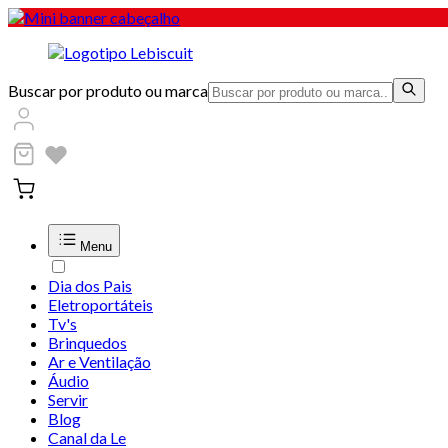
Buscar por produto ou marca
Menu
Dia dos Pais
Eletroportáteis
Tv's
Brinquedos
Ar e Ventilação
Áudio
Servir
Blog
Canal da Le