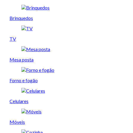
Brinquedos
TV
Mesa posta
Forno e fogão
Celulares
Móveis