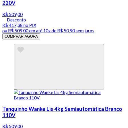
220V
R$ 509,00
Desconto
R$ 417,38
no PIX
ou
R$ 509,00
em até
10x de R$ 50,90 sem juros
COMPRAR AGORA
Tanquinho Wanke Lis 4kg Semiautomática Branco
110V
R$ 509,00