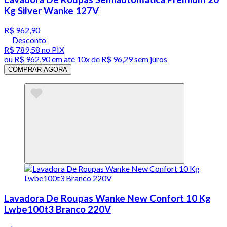
Kg Silver Wanke 127V
R$ 962,90
Desconto
R$ 789,58
no PIX
ou
R$ 962,90
em até
10x de R$ 96,29 sem juros
COMPRAR AGORA
Lavadora De Roupas Wanke New Confort 10 Kg
Lwbe100t3 Branco 220V