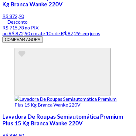
Kg Branca Wanke 220V
R$ 872,90
Desconto
R$ 715,78
no PIX
ou
R$ 872,90
em até
10x de R$ 87,29 sem juros
COMPRAR AGORA
Lavadora De Roupas Semiautomática Premium
Plus 15 Kg Branca Wanke 220V
R$ 894,90