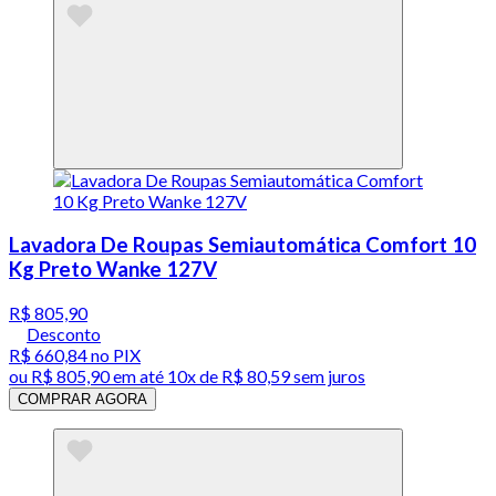
Lavadora De Roupas Semiautomática Comfort 10
Kg Preto Wanke 127V
R$ 805,90
Desconto
R$ 660,84
no PIX
ou
R$ 805,90
em até
10x de R$ 80,59 sem juros
COMPRAR AGORA