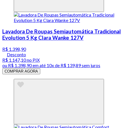
Lavadora De Roupas Semiautomática Tradicional
Evolution 5 Kg Clara Wanke 127V
R$ 1.398,90
Desconto
R$ 1.147,10
no PIX
ou
R$ 1.398,90
em até
10x de R$ 139,89 sem juros
COMPRAR AGORA