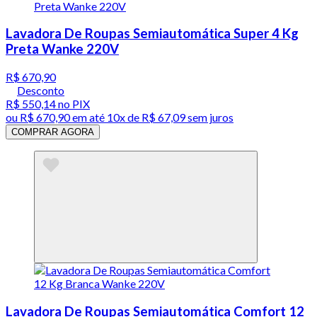
Lavadora De Roupas Semiautomática Super 4 Kg
Preta Wanke 220V
R$ 670,90
Desconto
R$ 550,14
no PIX
ou
R$ 670,90
em até
10x de R$ 67,09 sem juros
COMPRAR AGORA
Lavadora De Roupas Semiautomática Comfort 12