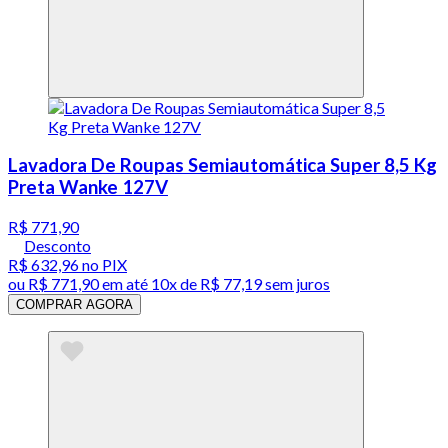
Lavadora De Roupas Semiautomática Super 8,5 Kg
Preta Wanke 127V
R$ 771,90
Desconto
R$ 632,96
no PIX
ou
R$ 771,90
em até
10x de R$ 77,19 sem juros
COMPRAR AGORA