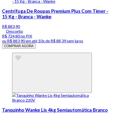
Centrífuga De Roupas Premium Plus Com Timer -
15 Kg - Branca - Wanke
R$ 883,90
Desconto
R$ 724,80
no PIX
ou
R$ 883,90
em até
10x de R$ 88,39 sem juros
COMPRAR AGORA
Tanquinho Wanke Lis 4kg Semiautomática Branco