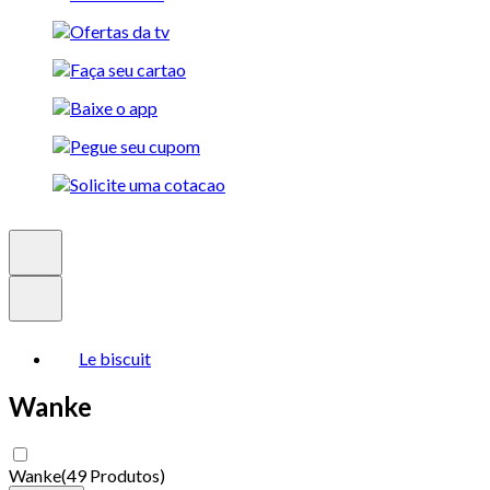
Le biscuit
Wanke
Wanke
(
49 Produtos
)