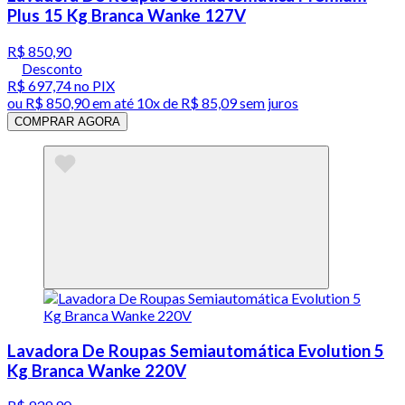
Plus 15 Kg Branca Wanke 127V
R$ 850,90
Desconto
R$ 697,74
no PIX
ou
R$ 850,90
em até
10x de R$ 85,09 sem juros
COMPRAR AGORA
Lavadora De Roupas Semiautomática Evolution 5
Kg Branca Wanke 220V