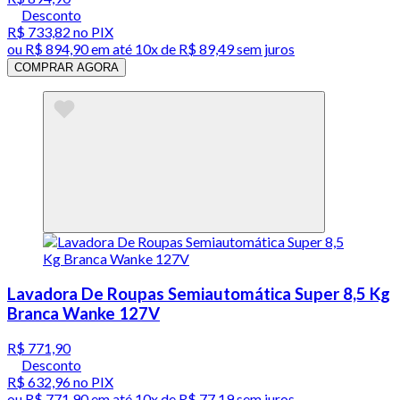
Desconto
R$ 733,82
no PIX
ou
R$ 894,90
em até
10x de R$ 89,49 sem juros
COMPRAR AGORA
Lavadora De Roupas Semiautomática Super 8,5 Kg
Branca Wanke 127V
R$ 771,90
Desconto
R$ 632,96
no PIX
ou
R$ 771,90
em até
10x de R$ 77,19 sem juros