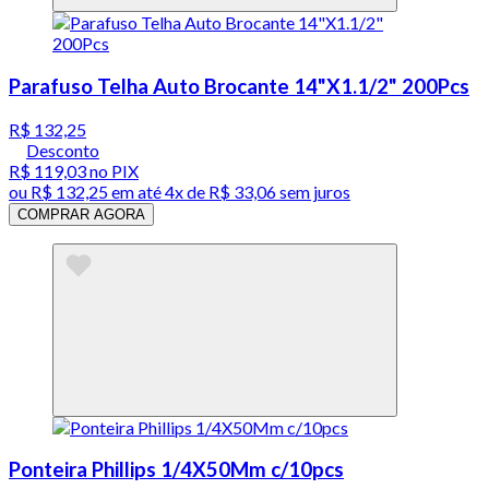
Parafuso Telha Auto Brocante 14"X1.1/2" 200Pcs
R$ 132,25
Desconto
R$ 119,03
no PIX
ou
R$ 132,25
em até
4x de R$ 33,06 sem juros
COMPRAR AGORA
Ponteira Phillips 1/4X50Mm c/10pcs