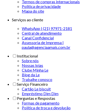
Termos de compras internacionais
Politica de privacidade
Mapa do site
Serviços ao cliente
WhatsApp | (21) 97971-2181
Central de atendimento
Canal Confidencial
Assessoria de Imprensa |
paula@agenciaamais.com.br
Institucional
Sobre nós
Nossas lojas
Clube Minha Le
Blog da Le
Trabalhe conosco
Serviço Financeiro
Cartão Le biscuit
Empréstimo Dim Dim
Perguntas e Respostas
Formas de pagamento
Política de troca e devolução