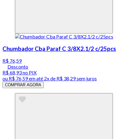
Chumbador Cba Paraf C 3/8X2.1/2 c/25pcs
R$ 76,59
Desconto
R$ 68,93
no PIX
ou
R$ 76,59
em até
2x de R$ 38,29 sem juros
COMPRAR AGORA