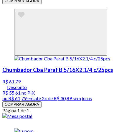
COMPRAR AGORA
Chumbador Cba Paraf B 5/16X2.1/4 c/25pcs
R$ 61,79
Desconto
R$ 55,61
no PIX
ou
R$ 61,79
em até
2x de R$ 30,89 sem juros
COMPRAR AGORA
Página 1 de 1