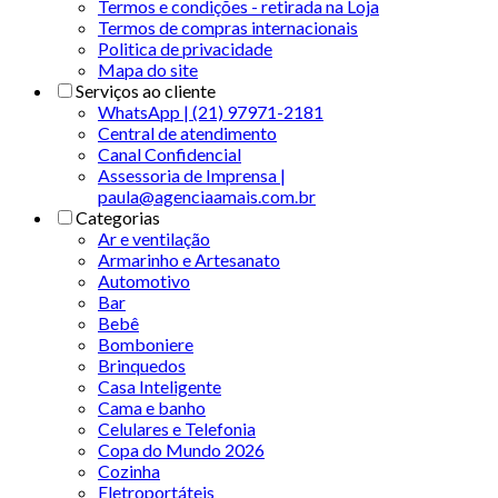
Termos e condições - retirada na Loja
Termos de compras internacionais
Politica de privacidade
Mapa do site
Serviços ao cliente
WhatsApp | (21) 97971-2181
Central de atendimento
Canal Confidencial
Assessoria de Imprensa |
paula@agenciaamais.com.br
Categorias
Ar e ventilação
Armarinho e Artesanato
Automotivo
Bar
Bebê
Bomboniere
Brinquedos
Casa Inteligente
Cama e banho
Celulares e Telefonia
Copa do Mundo 2026
Cozinha
Eletroportáteis