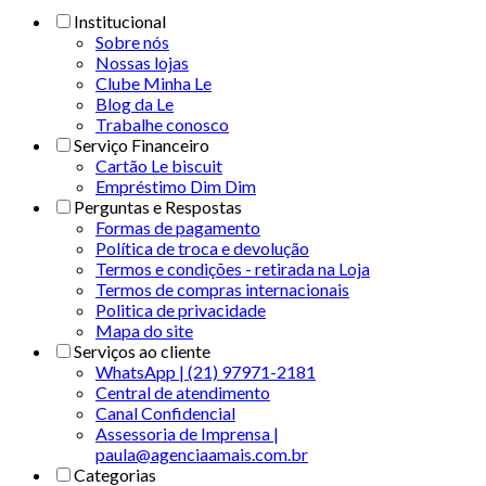
Institucional
Sobre nós
Nossas lojas
Clube Minha Le
Blog da Le
Trabalhe conosco
Serviço Financeiro
Cartão Le biscuit
Empréstimo Dim Dim
Perguntas e Respostas
Formas de pagamento
Política de troca e devolução
Termos e condições - retirada na Loja
Termos de compras internacionais
Politica de privacidade
Mapa do site
Serviços ao cliente
WhatsApp | (21) 97971-2181
Central de atendimento
Canal Confidencial
Assessoria de Imprensa |
paula@agenciaamais.com.br
Categorias