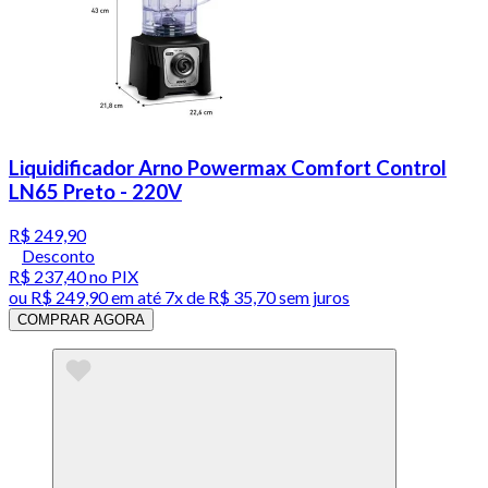
Liquidificador Arno Powermax Comfort Control
LN65 Preto - 220V
R$ 249,90
Desconto
R$ 237,40
no PIX
ou
R$ 249,90
em até
7x de R$ 35,70 sem juros
COMPRAR AGORA