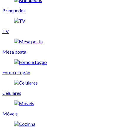
Brinquedos
TV
Mesa posta
Forno e fogão
Celulares
Móveis