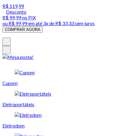
R$ 119,99
Desconto
R$ 99,99
no PIX
ou
R$ 99,99
em até
3x de R$ 33,33 sem juros
COMPRAR AGORA
Cupom
Eletroportáteis
Eletrodom