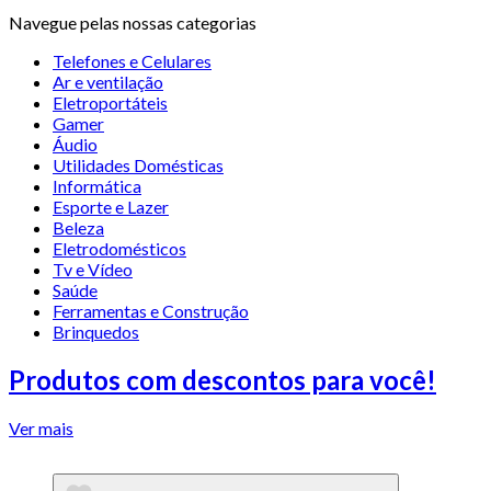
Navegue pelas nossas categorias
Telefones e Celulares
Ar e ventilação
Eletroportáteis
Gamer
Áudio
Utilidades Domésticas
Informática
Esporte e Lazer
Beleza
Eletrodomésticos
Tv e Vídeo
Saúde
Ferramentas e Construção
Brinquedos
Produtos com descontos para você!
Ver mais