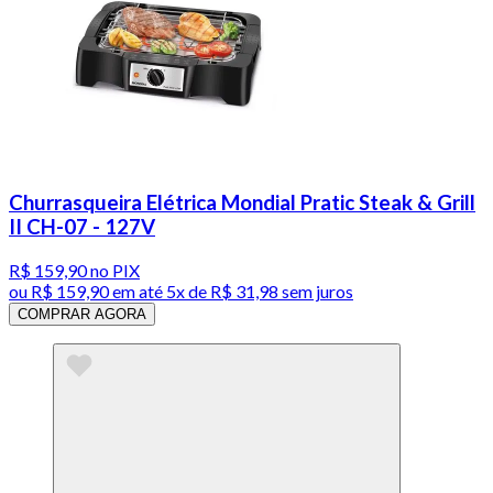
Churrasqueira Elétrica Mondial Pratic Steak & Grill
II CH-07 - 127V
R$ 159,90
no PIX
ou
R$ 159,90
em até
5x de R$ 31,98 sem juros
COMPRAR AGORA