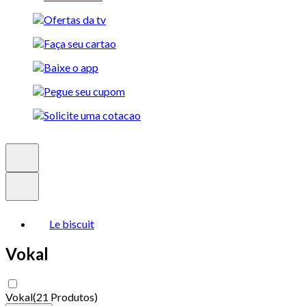
Le biscuit
Vokal
Vokal
(
21 Produtos
)