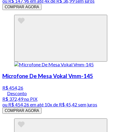
ou
R$ 147,96
em até
4x de R$ 36,99 sem juros
COMPRAR AGORA
Microfone De Mesa Vokal Vmm-145
R$ 454,26
Desconto
R$ 372,49
no PIX
ou
R$ 454,26
em até
10x de R$ 45,42 sem juros
COMPRAR AGORA