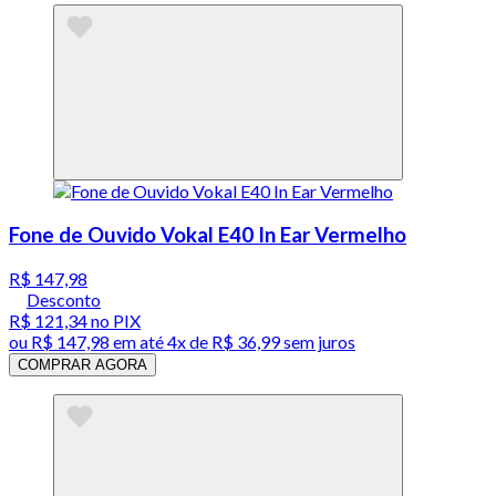
Fone de Ouvido Vokal E40 In Ear Vermelho
R$ 147,98
Desconto
R$ 121,34
no PIX
ou
R$ 147,98
em até
4x de R$ 36,99 sem juros
COMPRAR AGORA