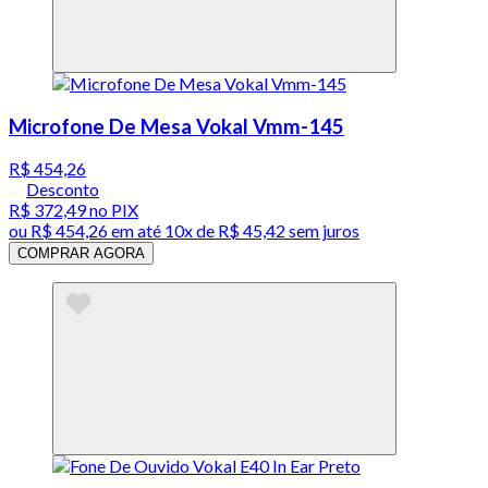
Microfone De Mesa Vokal Vmm-145
R$ 454,26
Desconto
R$ 372,49
no PIX
ou
R$ 454,26
em até
10x de R$ 45,42 sem juros
COMPRAR AGORA