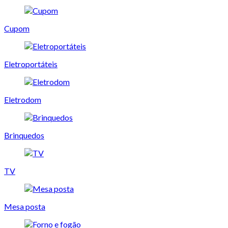
Cupom
Eletroportáteis
Eletrodom
Brinquedos
TV
Mesa posta