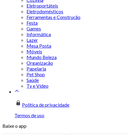
Eletroportáteis
Eletrodomésticos
Ferramentas e Construção
Festa
Games
Informática
Lazer
Mesa Posta
Móveis
Mundo Beleza
Organização
Papelaria
Pet Shop
Saúde
Tv e Vídeo
Política de privacidade
Termos de uso
Baixe o app