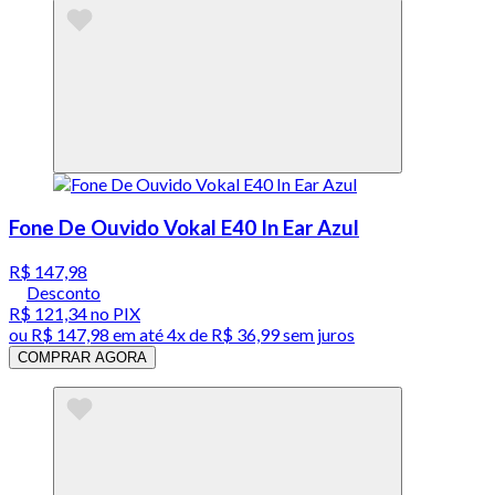
Fone De Ouvido Vokal E40 In Ear Azul
R$ 147,98
Desconto
R$ 121,34
no PIX
ou
R$ 147,98
em até
4x de R$ 36,99 sem juros
COMPRAR AGORA