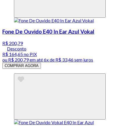
Fone De Ouvido E40 In Ear Azul Vokal
R$ 200,79
Desconto
R$ 164,65
no PIX
ou
R$ 200,79
em até
6x de R$ 33,46 sem juros
COMPRAR AGORA