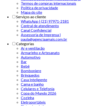
Termos de compras internacionais
Politica de privacidade
Mapa do site
Serviços ao cliente
WhatsApp | (21) 97971-2181
Central de atendimento
Canal Confidencial
Assessoria de Imprensa |
paula@agenciaamais.com.br
Categorias
Ar e ventilação
Armarinho e Artesanato
Automotivo
Bar
Bebê
Bomboniere
Brinquedos
Casa Inteligente
Cama e banho
Celulares e Telefonia
Copa do Mundo 2026
Cozinha
Eletroportáteis