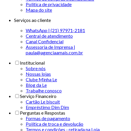
Politica de privacidade
Mapa do site
Serviços ao cliente
WhatsApp | (21) 97971-2181
Central de atendimento
Canal Confidencial
Assessoria de Imprensa |
paula@agenciaamais.com.br
Institucional
Sobre nós
Nossas lojas
Clube Minha Le
Blog da Le
Trabalhe conosco
Serviço Financeiro
Cartão Le biscuit
Empréstimo Dim Dim
Perguntas e Respostas
Formas de pagamento
Política de troca e devolução
Termos e condições - retirada na Loja