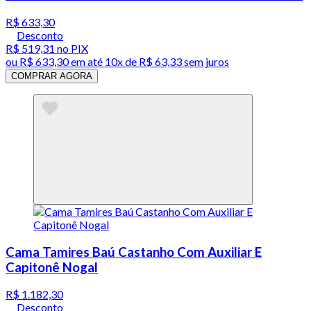
R$ 633,30
Desconto
R$ 519,31
no PIX
ou
R$ 633,30
em até
10x de R$ 63,33 sem juros
COMPRAR AGORA
Cama Tamires Baú Castanho Com Auxiliar E
Capitonê Nogal
R$ 1.182,30
Desconto