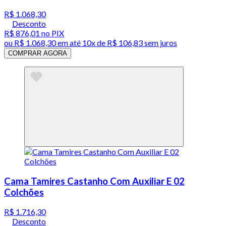
R$ 1.068,30
Desconto
R$ 876,01
no PIX
ou
R$ 1.068,30
em até
10x de R$ 106,83 sem juros
COMPRAR AGORA
Cama Tamires Castanho Com Auxiliar E 02
Colchões
R$ 1.716,30
Desconto