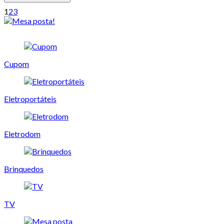
1
2
3
Cupom
Eletroportáteis
Eletrodom
Brinquedos
TV