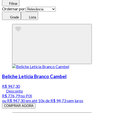
Filtrar
Ordernar por:
Grade
Lista
Beliche Letícia Branco Cambel
R$ 947,30
Desconto
R$ 776,79
no PIX
ou
R$ 947,30
em até
10x de R$ 94,73 sem juros
COMPRAR AGORA