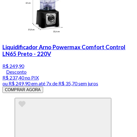
Liquidificador Arno Powermax Comfort Control
LN65 Preto - 220V
R$ 249,90
Desconto
R$ 237,40
no PIX
ou
R$ 249,90
em até
7x de R$ 35,70 sem juros
COMPRAR AGORA