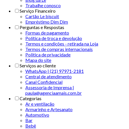
Trabalhe conosco
Serviço Financeiro
Cartão Le biscuit
Empréstimo Dim Dim
Perguntas e Respostas
Formas de pagamento
Política de troca e devolução
Termos e condições - retirada na Loja
Termos de compras internacionais
Politica de privacidade
Mapa do site
Serviços ao cliente
WhatsApp | (21) 97971-2181
Central de atendimento
Canal Confidencial
Assessoria de Imprensa |
paula@agenciaamais.com.br
Categorias
Ar e ventilação
Armarinho e Artesanato
Automotivo
Bar
Bebê