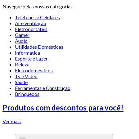
Navegue pelas nossas categorias
Telefones e Celulares
Ar e ventilação
Eletroportáteis
Gamer
Áudio
Utilidades Domésticas
Informática
Esporte e Lazer
Beleza
Eletrodomésticos
Tv e Vídeo
Saúde
Ferramentas e Construção
Brinquedos
Produtos com descontos para você!
Ver mais