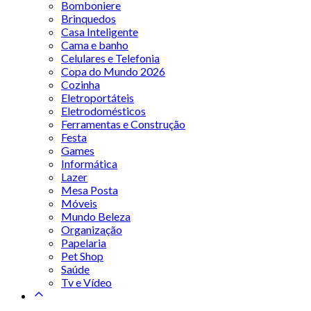
Bomboniere
Brinquedos
Casa Inteligente
Cama e banho
Celulares e Telefonia
Copa do Mundo 2026
Cozinha
Eletroportáteis
Eletrodomésticos
Ferramentas e Construção
Festa
Games
Informática
Lazer
Mesa Posta
Móveis
Mundo Beleza
Organização
Papelaria
Pet Shop
Saúde
Tv e Vídeo