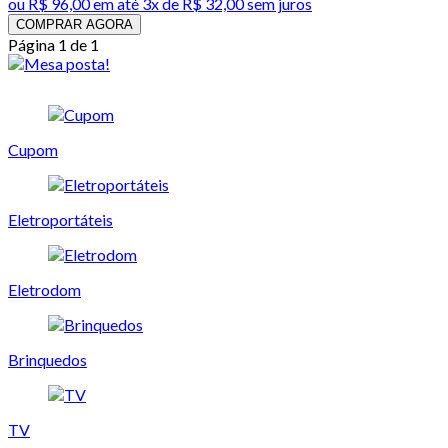
ou
R$ 96,00
em até
3x de R$ 32,00 sem juros
COMPRAR AGORA
Página 1 de 1
Cupom
Eletroportáteis
Eletrodom
Brinquedos
TV