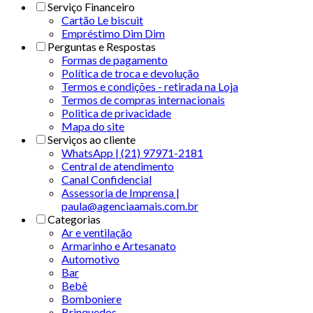
Serviço Financeiro
Cartão Le biscuit
Empréstimo Dim Dim
Perguntas e Respostas
Formas de pagamento
Política de troca e devolução
Termos e condições - retirada na Loja
Termos de compras internacionais
Politica de privacidade
Mapa do site
Serviços ao cliente
WhatsApp | (21) 97971-2181
Central de atendimento
Canal Confidencial
Assessoria de Imprensa |
paula@agenciaamais.com.br
Categorias
Ar e ventilação
Armarinho e Artesanato
Automotivo
Bar
Bebê
Bomboniere
Brinquedos