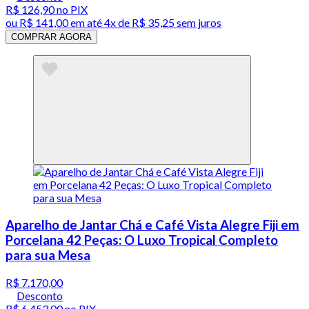
R$ 126,90
no PIX
ou
R$ 141,00
em até
4x de R$ 35,25 sem juros
COMPRAR AGORA
Aparelho de Jantar Chá e Café Vista Alegre Fiji em
Porcelana 42 Peças: O Luxo Tropical Completo
para sua Mesa
R$ 7.170,00
Desconto
R$ 6.453,00
no PIX