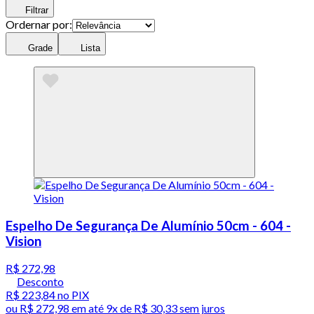
Filtrar
Ordernar por:
Grade
Lista
Espelho De Segurança De Alumínio 50cm - 604 -
Vision
R$ 272,98
Desconto
R$ 223,84
no PIX
ou
R$ 272,98
em até
9x de R$ 30,33 sem juros