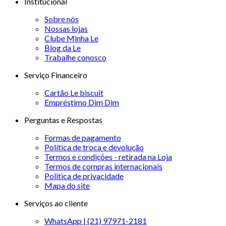
Institucional
Sobre nós
Nossas lojas
Clube Minha Le
Blog da Le
Trabalhe conosco
Serviço Financeiro
Cartão Le biscuit
Empréstimo Dim Dim
Perguntas e Respostas
Formas de pagamento
Política de troca e devolução
Termos e condições - retirada na Loja
Termos de compras internacionais
Politica de privacidade
Mapa do site
Serviços ao cliente
WhatsApp | (21) 97971-2181