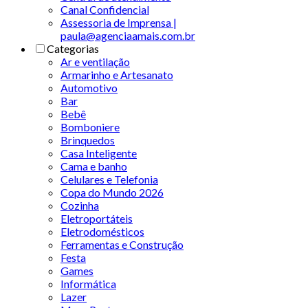
Canal Confidencial
Assessoria de Imprensa |
paula@agenciaamais.com.br
Categorias
Ar e ventilação
Armarinho e Artesanato
Automotivo
Bar
Bebê
Bomboniere
Brinquedos
Casa Inteligente
Cama e banho
Celulares e Telefonia
Copa do Mundo 2026
Cozinha
Eletroportáteis
Eletrodomésticos
Ferramentas e Construção
Festa
Games
Informática
Lazer