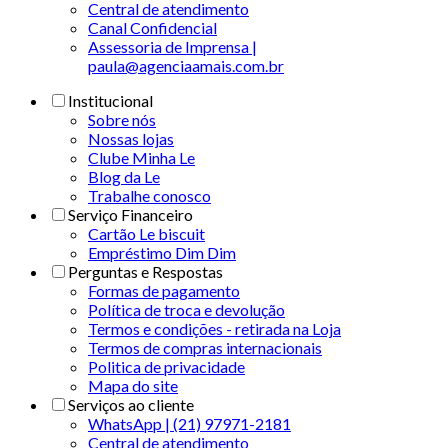
Central de atendimento
Canal Confidencial
Assessoria de Imprensa |
paula@agenciaamais.com.br
Institucional
Sobre nós
Nossas lojas
Clube Minha Le
Blog da Le
Trabalhe conosco
Serviço Financeiro
Cartão Le biscuit
Empréstimo Dim Dim
Perguntas e Respostas
Formas de pagamento
Política de troca e devolução
Termos e condições - retirada na Loja
Termos de compras internacionais
Politica de privacidade
Mapa do site
Serviços ao cliente
WhatsApp | (21) 97971-2181
Central de atendimento