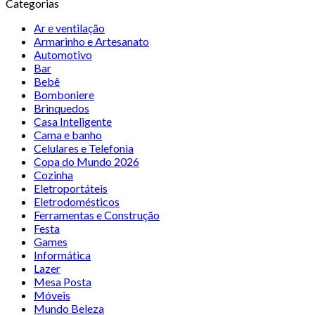
Categorias
Ar e ventilação
Armarinho e Artesanato
Automotivo
Bar
Bebê
Bomboniere
Brinquedos
Casa Inteligente
Cama e banho
Celulares e Telefonia
Copa do Mundo 2026
Cozinha
Eletroportáteis
Eletrodomésticos
Ferramentas e Construção
Festa
Games
Informática
Lazer
Mesa Posta
Móveis
Mundo Beleza