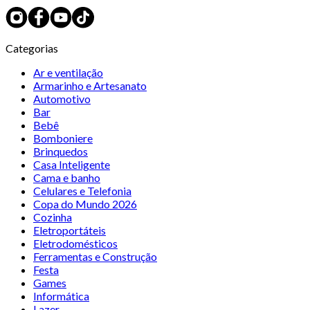
Categorias
Ar e ventilação
Armarinho e Artesanato
Automotivo
Bar
Bebê
Bomboniere
Brinquedos
Casa Inteligente
Cama e banho
Celulares e Telefonia
Copa do Mundo 2026
Cozinha
Eletroportáteis
Eletrodomésticos
Ferramentas e Construção
Festa
Games
Informática
Lazer