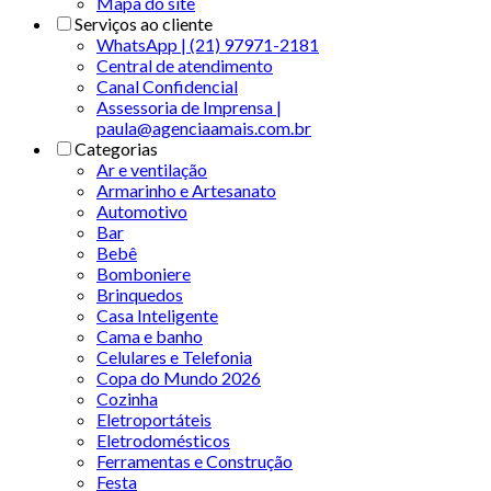
Mapa do site
Serviços ao cliente
WhatsApp | (21) 97971-2181
Central de atendimento
Canal Confidencial
Assessoria de Imprensa |
paula@agenciaamais.com.br
Categorias
Ar e ventilação
Armarinho e Artesanato
Automotivo
Bar
Bebê
Bomboniere
Brinquedos
Casa Inteligente
Cama e banho
Celulares e Telefonia
Copa do Mundo 2026
Cozinha
Eletroportáteis
Eletrodomésticos
Ferramentas e Construção
Festa