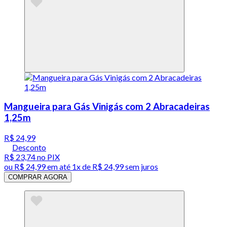
Mangueira para Gás Vinigás com 2 Abracadeiras
1,25m
R$ 24,99
Desconto
R$ 23,74
no PIX
ou
R$ 24,99
em até 1x de
R$ 24,99
sem juros
COMPRAR AGORA