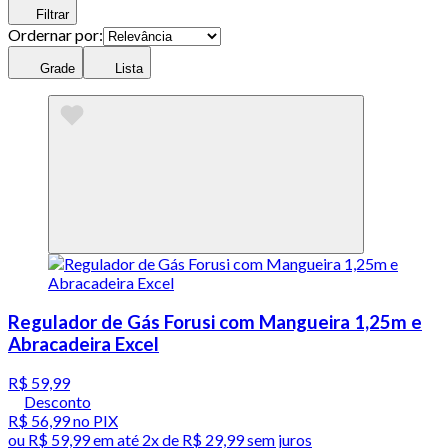
Filtrar
Ordernar por:
Grade
Lista
Regulador de Gás Forusi com Mangueira 1,25m e
Abracadeira Excel
R$ 59,99
Desconto
R$ 56,99
no PIX
ou
R$ 59,99
em até
2x de R$ 29,99 sem juros