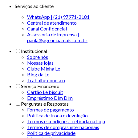
Serviços ao cliente
WhatsApp | (21) 97971-2181
Central de atendimento
Canal Confidencial
Assessoria de Imprensa |
paula@agenciaamais.com.br
Institucional
Sobre nós
Nossas lojas
Clube Minha Le
Blog da Le
Trabalhe conosco
Serviço Financeiro
Cartão Le biscuit
Empréstimo Dim Dim
Perguntas e Respostas
Formas de pagamento
Política de troca e devolução
Termos e condições - retirada na Loja
Termos de compras internacionais
Politica de privacidade