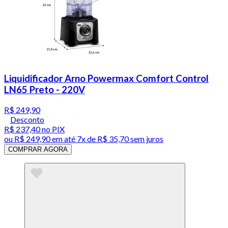
Liquidificador Arno Powermax Comfort Control
LN65 Preto - 220V
R$ 249,90
Desconto
R$ 237,40
no PIX
ou
R$ 249,90
em até
7x de R$ 35,70 sem juros
COMPRAR AGORA