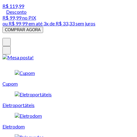
R$ 119,99
Desconto
R$ 99,99
no PIX
ou
R$ 99,99
em até
3x de R$ 33,33 sem juros
COMPRAR AGORA
Cupom
Eletroportáteis
Eletrodom