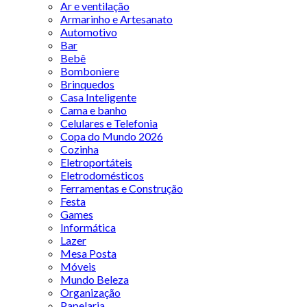
Ar e ventilação
Armarinho e Artesanato
Automotivo
Bar
Bebê
Bomboniere
Brinquedos
Casa Inteligente
Cama e banho
Celulares e Telefonia
Copa do Mundo 2026
Cozinha
Eletroportáteis
Eletrodomésticos
Ferramentas e Construção
Festa
Games
Informática
Lazer
Mesa Posta
Móveis
Mundo Beleza
Organização
Papelaria