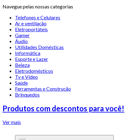
Navegue pelas nossas categorias
Telefones e Celulares
Ar e ventilação
Eletroportáteis
Gamer
Áudio
Utilidades Domésticas
Informática
Esporte e Lazer
Beleza
Eletrodomésticos
Tv e Vídeo
Saúde
Ferramentas e Construção
Brinquedos
Produtos com descontos para você!
Ver mais