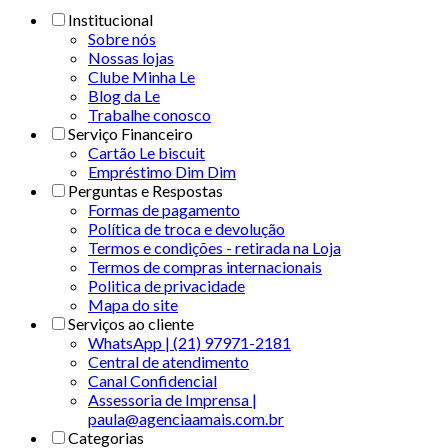
Institucional
Sobre nós
Nossas lojas
Clube Minha Le
Blog da Le
Trabalhe conosco
Serviço Financeiro
Cartão Le biscuit
Empréstimo Dim Dim
Perguntas e Respostas
Formas de pagamento
Política de troca e devolução
Termos e condições - retirada na Loja
Termos de compras internacionais
Politica de privacidade
Mapa do site
Serviços ao cliente
WhatsApp | (21) 97971-2181
Central de atendimento
Canal Confidencial
Assessoria de Imprensa |
paula@agenciaamais.com.br
Categorias