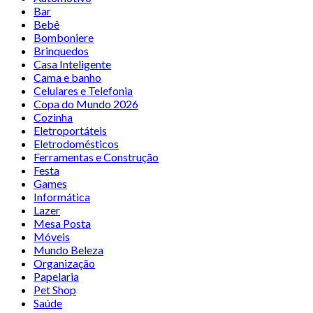
Bar
Bebê
Bomboniere
Brinquedos
Casa Inteligente
Cama e banho
Celulares e Telefonia
Copa do Mundo 2026
Cozinha
Eletroportáteis
Eletrodomésticos
Ferramentas e Construção
Festa
Games
Informática
Lazer
Mesa Posta
Móveis
Mundo Beleza
Organização
Papelaria
Pet Shop
Saúde