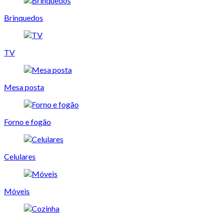
Brinquedos
TV
Mesa posta
Forno e fogão
Celulares
Móveis