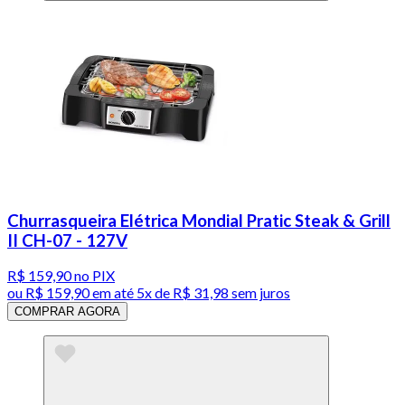
Churrasqueira Elétrica Mondial Pratic Steak & Grill
II CH-07 - 127V
R$ 159,90
no PIX
ou
R$ 159,90
em até
5x de R$ 31,98 sem juros
COMPRAR AGORA