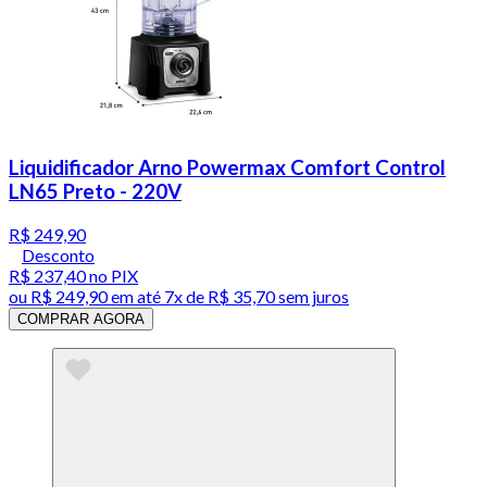
Liquidificador Arno Powermax Comfort Control
LN65 Preto - 220V
R$ 249,90
Desconto
R$ 237,40
no PIX
ou
R$ 249,90
em até
7x de R$ 35,70 sem juros
COMPRAR AGORA