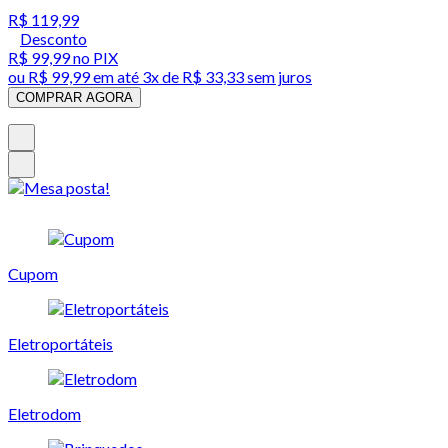
R$ 119,99
Desconto
R$ 99,99
no PIX
ou
R$ 99,99
em até
3x de R$ 33,33 sem juros
COMPRAR AGORA
Cupom
Eletroportáteis
Eletrodom