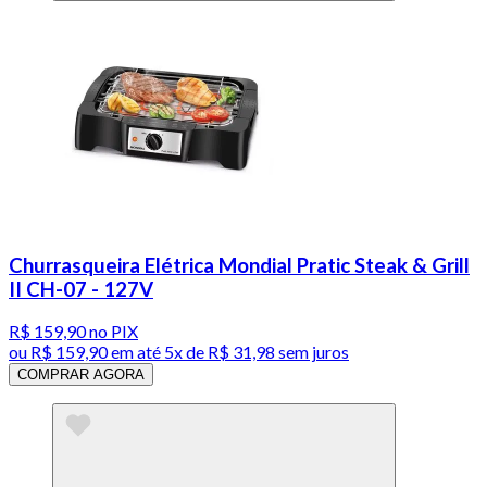
Churrasqueira Elétrica Mondial Pratic Steak & Grill
II CH-07 - 127V
R$ 159,90
no PIX
ou
R$ 159,90
em até
5x de R$ 31,98 sem juros
COMPRAR AGORA