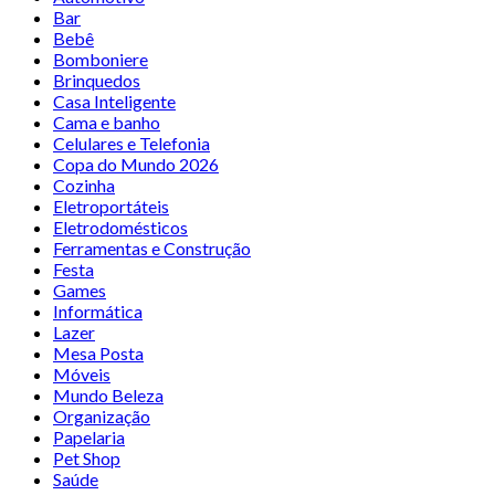
Bar
Bebê
Bomboniere
Brinquedos
Casa Inteligente
Cama e banho
Celulares e Telefonia
Copa do Mundo 2026
Cozinha
Eletroportáteis
Eletrodomésticos
Ferramentas e Construção
Festa
Games
Informática
Lazer
Mesa Posta
Móveis
Mundo Beleza
Organização
Papelaria
Pet Shop
Saúde