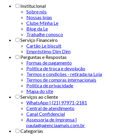
Institucional
Sobre nós
Nossas lojas
Clube Minha Le
Blog da Le
Trabalhe conosco
Serviço Financeiro
Cartão Le biscuit
Empréstimo Dim Dim
Perguntas e Respostas
Formas de pagamento
Política de troca e devolução
Termos e condições - retirada na Loja
Termos de compras internacionais
Politica de privacidade
Mapa do site
Serviços ao cliente
WhatsApp | (21) 97971-2181
Central de atendimento
Canal Confidencial
Assessoria de Imprensa |
paula@agenciaamais.com.br
Categorias