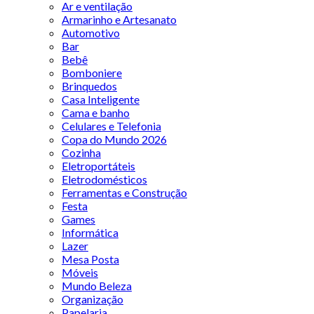
Ar e ventilação
Armarinho e Artesanato
Automotivo
Bar
Bebê
Bomboniere
Brinquedos
Casa Inteligente
Cama e banho
Celulares e Telefonia
Copa do Mundo 2026
Cozinha
Eletroportáteis
Eletrodomésticos
Ferramentas e Construção
Festa
Games
Informática
Lazer
Mesa Posta
Móveis
Mundo Beleza
Organização
Papelaria