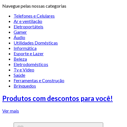
Navegue pelas nossas categorias
Telefones e Celulares
Ar e ventilação
Eletroportáteis
Gamer
Áudio
Utilidades Domésticas
Informática
Esporte e Lazer
Beleza
Eletrodomésticos
Tv e Vídeo
Saúde
Ferramentas e Construção
Brinquedos
Produtos com descontos para você!
Ver mais